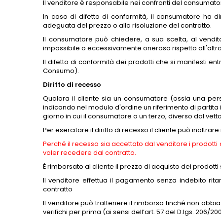
Il venditore è responsabile nei confronti del consumat
In caso di difetto di conformità, il consumatore ha d
adeguata del prezzo o alla risoluzione del contratto.
Il consumatore può chiedere, a sua scelta, al vendito
impossibile o eccessivamente oneroso rispetto all'altro
Il difetto di conformità dei prodotti che si manifest
Consumo).
Diritto di recesso
Qualora il cliente sia un consumatore (ossia una perso
indicando nel modulo d'ordine un riferimento di partita i
giorno in cui il consumatore o un terzo, diverso dal vet
Per esercitare il diritto di recesso il cliente può inoltra
Perché il recesso sia accettato dal venditore i prodotti d
voler recedere dal contratto.
È rimborsato al cliente il prezzo di acquisto dei prodott
Il venditore effettua il pagamento senza indebito ri
contratto
Il venditore può trattenere il rimborso finché non abbi
verifichi per prima (ai sensi dell’art. 57 del D.lgs. 206