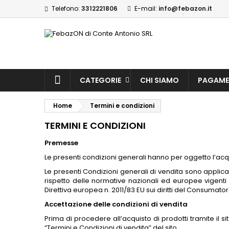
Telefono:
3312221806
E-mail:
info@febazon.it
CATEGORIE
CHI SIAMO
PAGAME
Home
Termini e condizioni
TERMINI E CONDIZIONI
Premesse
Le presenti condizioni generali hanno per oggetto l’acquist
Le presenti Condizioni generali di vendita sono applicabi
rispetto delle normative nazionali ed europee vigenti i
Direttiva europea n. 2011/83 EU sui diritti del Consumator
Accettazione delle condizioni di vendita
Prima di procedere all’acquisto di prodotti tramite il s
“Termini e Condizioni di vendita” del sito.