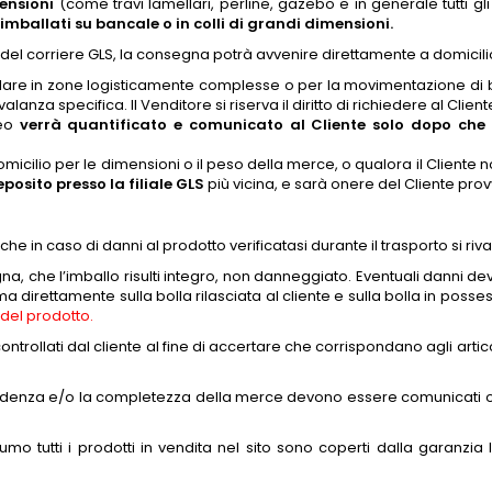
mensioni
(come travi lamellari, perline, gazebo e in generale tutti gli
 imballati su bancale o in colli di grandi dimensioni.
 del corriere GLS, la consegna potrà avvenire direttamente a domicilio, 
icolare in zone logisticamente complesse o per la movimentazione di b
a specifica. Il Venditore si riserva il diritto di richiedere al Cliente 
neo
verrà quantificato e comunicato al Cliente solo dopo che
cilio per le dimensioni o il peso della merce, o qualora il Cliente no
osito presso la filiale GLS
più vicina, e sarà onere del Cliente provv
he in caso di danni al prodotto verificatasi durante il trasporto si riva
gna, che l’imballo risulti integro, non danneggiato. Eventuali danni
direttamente sulla bolla rilasciata al cliente e sulla bolla in posse
 del prodotto.
llati dal cliente al fine di accertare che corrispondano agli articoli 
ispondenza e/o la completezza della merce devono essere comunicati o
umo tutti i prodotti in vendita nel sito sono coperti dalla garanzia