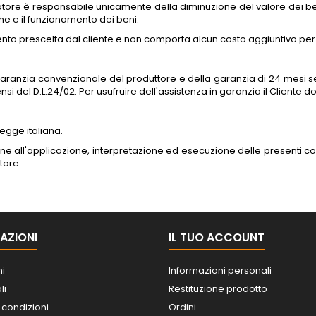
atore è responsabile unicamente della diminuzione del valore dei be
che e il funzionamento dei beni.
nto prescelta dal cliente e non comporta alcun costo aggiuntivo per i
 garanzia convenzionale del produttore e della garanzia di 24 mesi s
sensi del D.L.24/02. Per usufruire dell'assistenza in garanzia il Cliente 
legge italiana.
ne all'applicazione, interpretazione ed esecuzione delle presenti con
tore.
AZIONI
IL TUO ACCOUNT
ni
Informazioni personali
li
Restituzione prodotto
 condizioni
Ordini