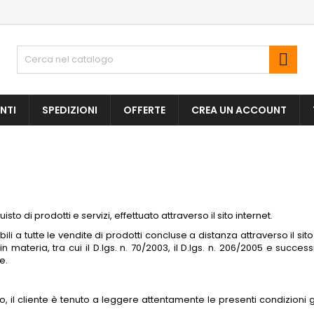

NTI
SPEDIZIONI
OFFERTE
CREA UN ACCOUNT
o di prodotti e servizi, effettuato attraverso il sito internet.
li a tutte le vendite di prodotti concluse a distanza attraverso il sit
n materia, tra cui il D.lgs. n. 70/2003, il D.lgs. n. 206/2005 e succ
e.
ito, il cliente è tenuto a leggere attentamente le presenti condizion