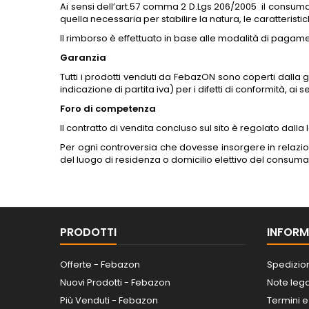
Ai sensi dell’art.57 comma 2 D.Lgs 206/2005 il consum
quella necessaria per stabilire la natura, le caratteristi
Il rimborso è effettuato in base alle modalità di pagame
Garanzia
Tutti i prodotti venduti da FebazON sono coperti dalla
indicazione di partita iva) per i difetti di conformità, ai 
Foro di competenza
Il contratto di vendita concluso sul sito è regolato dalla 
Per ogni controversia che dovesse insorgere in relazio
del luogo di residenza o domicilio elettivo del consuma
PRODOTTI
INFORM
Offerte - Febazon
Spedizio
Nuovi Prodotti - Febazon
Note lega
Più Venduti - Febazon
Termini e