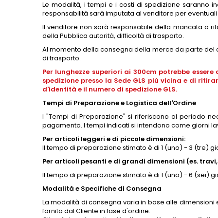
Le modalità, i tempi e i costi di spedizione saranno
responsabilità sarà imputata al venditore per eventuali 
Il venditore non sarà responsabile della mancata o ri
della Pubblica autorità, difficoltà di trasporto.
Al momento della consegna della merce da parte del cor
di trasporto.
Per lunghezze superiori ai 300cm potrebbe essere ap
spedizione presso la Sede GLS più vicina e di ritir
d'identità e il numero di spedizione GLS.
Tempi di Preparazione e Logistica dell'Ordine
I "Tempi di Preparazione" si riferiscono al periodo n
pagamento. I tempi indicati si intendono come giorni lav
Per articoli leggeri e di piccole dimensioni:
Il tempo di preparazione stimato è di 1 (uno) - 3 (tre) gio
Per articoli pesanti e di grandi dimensioni
(es. travi
Il tempo di preparazione stimato è di 1 (uno) - 6 (sei) gio
Modalità e Specifiche di Consegna
La modalità di consegna varia in base alle dimensioni e a
fornito dal Cliente in fase d'ordine.