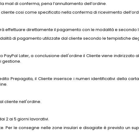
della mail di conferma, pena l’annullamento dell’ordine.
 cliente cosi come specificato nella conferma di ricevimento dell’ord
otrà effettuare direttamente il pagamento con le modalità e secondo l
alità di pagamento utilizzate dal cliente secondo le tempistiche degli
ayPal Later, a conclusione dell'ordine il Cliente viene indirizzato all
i gestione.
ito Prepagata, il Cliente inserisce i numeri identificativi della carta
ine.
l cliente nell'ordine.
 2 ai 5 giorni lavorativi.
e. Per le consegne nelle zone insulari e disagiate è previsto un s