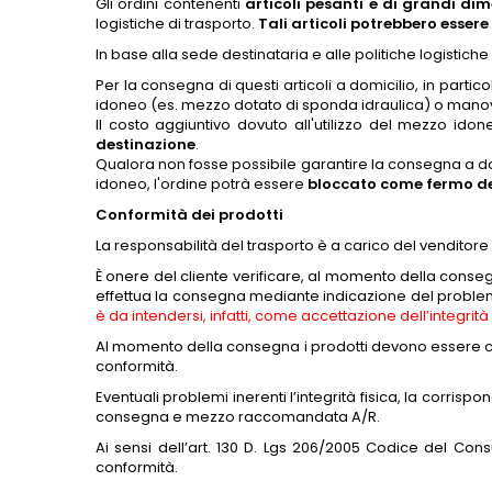
Gli ordini contenenti
articoli pesanti e di grandi di
logistiche di trasporto.
Tali articoli potrebbero essere
In base alla sede destinataria e alle politiche logistiche
Per la consegna di questi articoli a domicilio, in part
idoneo (es. mezzo dotato di sponda idraulica) o manovalanz
Il costo aggiuntivo dovuto all'utilizzo del mezzo ido
destinazione
.
Qualora non fosse possibile garantire la consegna a domi
idoneo, l'ordine potrà essere
bloccato come fermo dep
Conformità dei prodotti
La responsabilità del trasporto è a carico del venditore c
È onere del cliente verificare, al momento della conse
effettua la consegna mediante indicazione del problema 
è da intendersi, infatti, come accettazione dell’integrità
Al momento della consegna i prodotti devono essere contro
conformità.
Eventuali problemi inerenti l’integrità fisica, la corr
consegna e mezzo raccomandata A/R.
Ai sensi dell’art. 130 D. Lgs 206/2005 Codice del Cons
conformità.