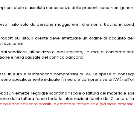
o implica totale e assoluta conoscenza delle presenti condizioni general
verso il sito solo da persone maggiorenni che non si trovino in cond
odotti sul sito, il cliente deve effettuare un ordine di acquisto de
irizzo email.
 dal venditore, all’indirizzo e-mail indicato, l’e-mail di conferma d
azione e nella causale del bonifico bancario.
spressi in euro e si intendono comprensivi di IVA. Le spese di conse
 sono specificamente indicate (in euro e comprensive di IVA) nell’or
 FebazON emette regolare scontrino fiscale o fattura del materiale spe
sione della fattura fanno fede le informazioni fornite dal Cliente all'a
spedizione non sarà possibile emettere fattura se è già stato emesso l