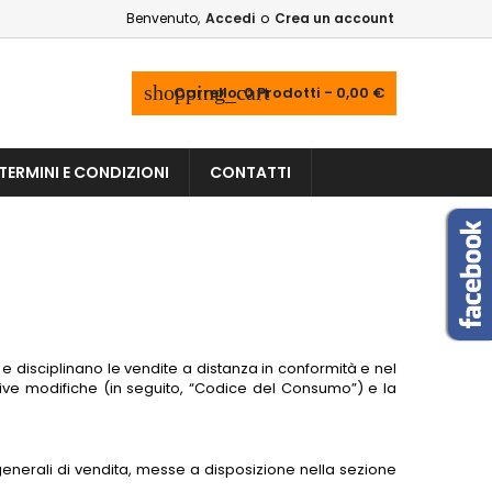
Benvenuto,
Accedi
o
Crea un account
shopping_cart
Carrello:
0
Prodotti - 0,00 €
TERMINI E CONDIZIONI
CONTATTI
o e disciplinano le vendite a distanza in conformità e nel
essive modifiche (in seguito, “Codice del Consumo”) e la
i generali di vendita, messe a disposizione nella sezione