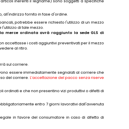
 articoli inerenti il legname) sono soggetti a specifiche
all'indirizzo fornito in fase d'ordine.
ancali, potrebbe essere richiesto l'utilizzo di un mezzo
l'utilizzo di tale mezzo.
 la merce ordinata avrà raggiunto la sede GLS di
n accettasse i costi aggiuntivi preventivati per il mezzo
edere al ritiro.
rrà sul corriere.
 devono essere immediatamente segnalati al corriere che
sso del corriere.
L’accettazione del pacco senza riserve
ordinati e che non presentino vizi produttivi o difetti di
bbligatoriamente entro 7 giorni lavorativi dall'avvenuta
 legale in favore del consumatore in caso di difetto di