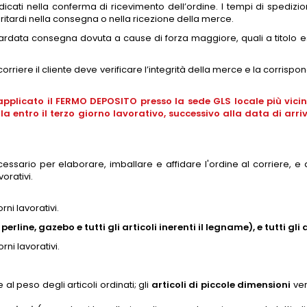
 indicati nella conferma di ricevimento dell’ordine. I tempi di sp
ritardi nella consegna o nella ricezione della merce.
tardata consegna dovuta a cause di forza maggiore, quali a titolo es
riere il cliente deve verificare l’integrità della merce e la corris
plicato il FERMO DEPOSITO presso la sede GLS locale più vicina.
arla entro il terzo giorno lavorativo, successivo alla data di 
ecessario per elaborare, imballare e affidare l'ordine al corriere, 
orativi.
rni lavorativi.
, perline, gazebo e tutti gli articoli inerenti il legname),
e tutti gli
rni lavorativi.
l peso degli articoli ordinati; gli
articoli di piccole dimensioni
ver