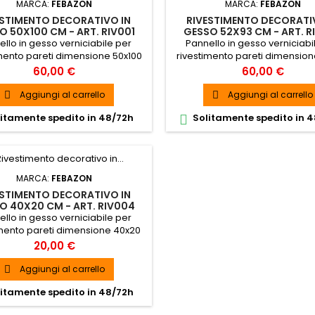
MARCA:
FEBAZON
MARCA:
FEBAZON
ESTIMENTO DECORATIVO IN
RIVESTIMENTO DECORATI
O 50X100 CM - ART. RIV001
GESSO 52X93 CM - ART. R
llo in gesso verniciabile per
Pannello in gesso verniciabi
mento pareti dimensione 50x100
rivestimento pareti dimensio
cm SPEDIZIONE GRATUITA
cm SPEDIZIONE GRATUIT
Prezzo
Prezzo
60,00 €
60,00 €
Aggiungi al carrello
Aggiungi al carrello


itamente spedito in 48/72h
Solitamente spedito in 

MARCA:
FEBAZON
ESTIMENTO DECORATIVO IN
O 40X20 CM - ART. RIV004
llo in gesso verniciabile per
imento pareti dimensione 40x20
cm SPEDIZIONE GRATUITA
Prezzo
20,00 €
Aggiungi al carrello

itamente spedito in 48/72h