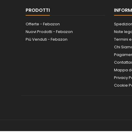
PRODOTTI
INFORM
Offerte - Febazon
Spedizio
Nuovi Prodotti - Febazon
Note lega
Più Venduti - Febazon
Termini e
Chi Siam
Pagamen
Contatta
Mappa de
Privacy P
Cookie Po