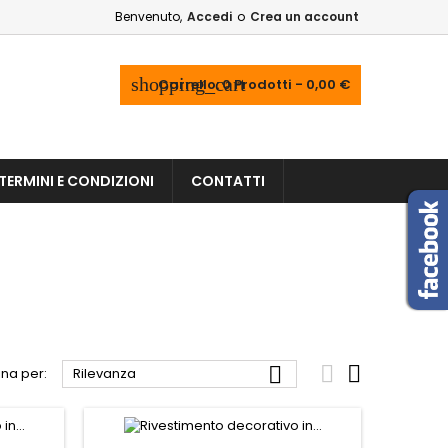
Benvenuto,
Accedi
o
Crea un account
shopping_cart
Carrello:
0
Prodotti - 0,00 €
TERMINI E CONDIZIONI
CONTATTI



na per:
Rilevanza