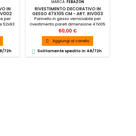
MARCA:
FEBAZON
VO IN
RIVESTIMENTO DECORATIVO IN
IV002
GESSO 47X105 CM - ART. RIV003
le per
Pannello in gesso verniciabile per
ne 52x93
rivestimento pareti dimensione 47x105
A
cm SPEDIZIONE GRATUITA
Prezzo
60,00 €
Aggiungi al carrello

48/72h
Solitamente spedito in 48/72h
