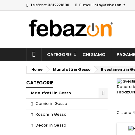
Telefono:
3312221806
E-mail:
info@febazon.it
CATEGORIE
CHI SIAMO
PAGAME
Home
Manufatti in Gesso
Rivestimenti in G
CATEGORIE
Manufatti in Gesso
Cornici in Gesso
Ci sono 4
Rosoni in Gesso
Decori in Gesso