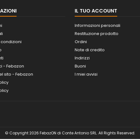
AZIONI
IL TUO ACCOUNT
ni
Informazioni personali
li
Restituzione prodotto
 condizioni
Ordini
o
Note di credito
ti
Indirizzi
ci - Febazon
Buoni
l sito - Febazon
I miei avvisi
olicy
licy
© Copyright 2026 FebazON di Conte Antonio SRL. All Rights Reserved.