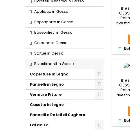
Capitelli Mensola in Gesso
RIV
Applique in Gesso
GESS
Panne
Sopraporta in Gesso
rivesti
Bassorilievi in Gesso
Colonne in Gesso
Sol

Statue in Gesso
Rivestimenti in Gesso
Coperture in Legno
RIV
Pannelli in Legno
GESS
Panne
Vernici e Pitture
rivest
Casette in Legno
Pannelli e Rotoli di Sughero
Sol

Fai da Te