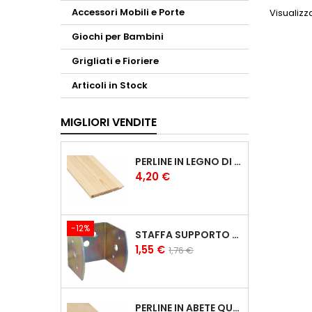
Accessori Mobili e Porte
Visualizza
Giochi per Bambini
Grigliati e Fioriere
Articoli in Stock
MIGLIORI VENDITE
PERLINE IN LEGNO DI PINO DA RIVESTIMENTO DA 1X10 CM PERLINE 1CM
Prezzo
4,20 €
-12%
STAFFA SUPPORTO A U PER TRAVI IN LEGNO LAMELLARE
Prezzo
Prezzo
1,55 €
1,76 €
base
PERLINE IN ABETE QUALITÀ A/B DA 20X150 MM PERLINE IN LEGNO PERLINE 2CM