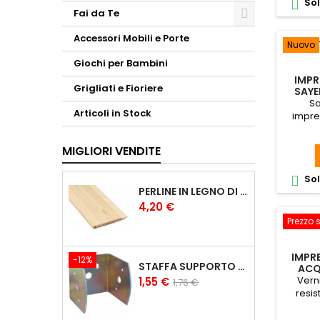
Sol

Fai da Te
Accessori Mobili e Porte
Nuovo
Giochi per Bambini
IMPR
Grigliati e Fioriere
SAYE
CERA D
Sa
Articoli in Stock
impre
da 6 
soluzion
MIGLIORI VENDITE
a
b
Sol

PERLINE IN LEGNO DI PINO DA RIVESTIMENTO DA 1X10 CM PERLINE 1CM
Prezzo
4,20 €
Prezzo 
IMPR
-12%
STAFFA SUPPORTO A U PER TRAVI IN LEGNO LAMELLARE
ACQ
Vern
Prezzo
Prezzo
1,55 €
1,76 €
resis
base
preserv
in legn