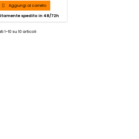
base
GRATUITA
Aggiungi al carrello

itamente spedito in 48/72h
ti 1-10 su 10 articoli