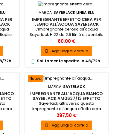
BLU
MARCA:
SAYERLACK LINEA BLU
RA PER
IMPREGNANTE EFFETTO CERA PER
LACK
LEGNO ALL'ACQUA SAYERLACK
HI22XX DA 2,5 LT
acqua
L’impregnante ceroso all'acqua
teplici
Sayerlack HI22 da 2,5 litri è disponibile
’uso e
in molteplici colorazioni è già pronto
Prezzo
60,00 €
molto
all’uso e l’applicazione sul legno è
di un
molto semplice grazie all’ausilio di un
Aggiungi al carrello

pennello.
48/72h
Solitamente spedito in 48/72h

Nuovo
MARCA:
SAYERLACK
BIANCO
IMPREGNANTE ALL'ACQUA BIANCO
FETTO
SAYERLACK AM0637/13 EFFETTO
NTERNO
CERA DA 25 KG PER LEGNO INTERNO
sto
Sayerlack attraverso questo
ED ESTERNO
to cera
impregnante all'acqua effetto cera
fre la
da 25 kg per legno esterno offre la
Prezzo
297,50 €
limento o
soluzione ai fenomeni di Ingiallimento o
ure
arrossamento delle finiture
Aggiungi al carrello

ua.
bianche/laccate all’acqua.