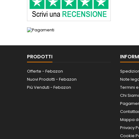
PRODOTTI
INFORM
Offerte - Febazon
Spedizio
Nuovi Prodotti - Febazon
Note lega
Più Venduti - Febazon
Termini e
Chi Siam
Pagamen
Contatta
Mappa de
Privacy P
Cookie Po