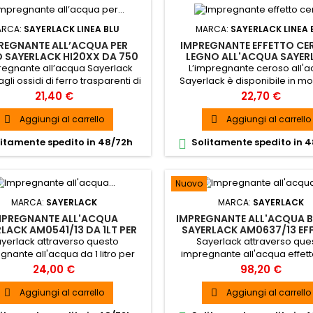
ARCA:
SAYERLACK LINEA BLU
MARCA:
SAYERLACK LINEA 
REGNANTE ALL’ACQUA PER
IMPREGNANTE EFFETTO CE
 SAYERLACK HI20XX DA 750
LEGNO ALL'ACQUA SAYER
ML
HI22XX DA 750 ML
regnante all’acqua Sayerlack
L’impregnante ceroso all'
gli ossidi di ferro trasparenti di
Sayerlack è disponibile in mol
composto garantisce resistenza
colorazioni è già pronto all
Prezzo
Prezzo
21,40 €
22,70 €
a luce e assorbimento delle
l’applicazione sul legno è 
zioni ultraviolette aumentando
semplice grazie all’ausilio 
Aggiungi al carrello
Aggiungi al carrello


 la protezione del legno dalla
pennello.
itamente spedito in 48/72h
Solitamente spedito in 

demolizione della lignina.
Nuovo
MARCA:
SAYERLACK
MARCA:
SAYERLACK
MPREGNANTE ALL'ACQUA
IMPREGNANTE ALL'ACQUA 
LACK AM0541/13 DA 1LT PER
SAYERLACK AM0637/13 EF
GNO BIANCO PER ESTERNO
CERA DA 6 KG PER LEGNO I
yerlack attraverso questo
Sayerlack attraverso que
ED ESTERNO
gnante all'acqua da 1 litro per
impregnante all'acqua effet
 esterno offre la soluzione ai
da 6 kg per legno esterno of
Prezzo
Prezzo
24,00 €
98,20 €
enomeni di Ingiallimento o
soluzione ai fenomeni di ingial
rrossamento delle finiture
arrossamento delle finit
Aggiungi al carrello
Aggiungi al carrello


ianche/laccate all’acqua.
bianche/laccate all’acq