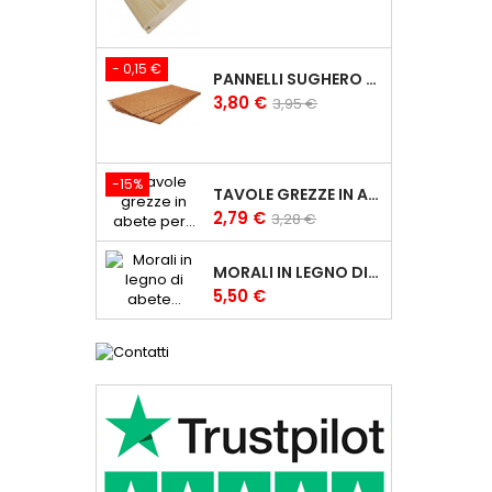
- 0,15 €
PANNELLI SUGHERO SUPERCOMPRESSO DA 3 MM - 100X50CM FOGLI SUGHERO
Prezzo
Prezzo
3,80 €
3,95 €
base
-15%
TAVOLE GREZZE IN ABETE PER CARPENTERIA 2,5X10 CM TAVOLE IN LEGNO
Prezzo
Prezzo
2,79 €
3,28 €
base
MORALI IN LEGNO DI ABETE GREZZI 6X6 CM MORALE GREZZO
Prezzo
5,50 €