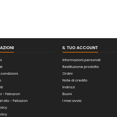
AZIONI
IL TUO ACCOUNT
ni
Informazioni personali
li
Restituzione prodotto
 condizioni
Ordini
o
Note di credito
ti
Indirizzi
ci - Febazon
Buoni
l sito - Febazon
I miei avvisi
olicy
licy