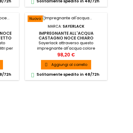
48/72h
Solitamente spedito in 48/72h

Nuovo
MARCA:
SAYERLACK
 NOCE
IMPREGNANTE ALL'ACQUA
FETTO
CASTAGNO NOCE CHIARO
INTERNO
SAYERLACK AM0612/51 EFFETTO
sto
Sayerlack attraverso questo
CERA DA 6 LT PER LEGNO INTERNO ED
tri per
impregnante all'acqua colore
ESTERNO
one ai
castagno noce chiaro da 6 litri per
Prezzo
98,20 €
o o
legno esterno offre la soluzione ai
ure
fenomeni di ingiallimento o
Aggiungi al carrello

ua.
arrossamento delle finiture
48/72h
Solitamente spedito in 48/72h

bianche/laccate all’acqua.