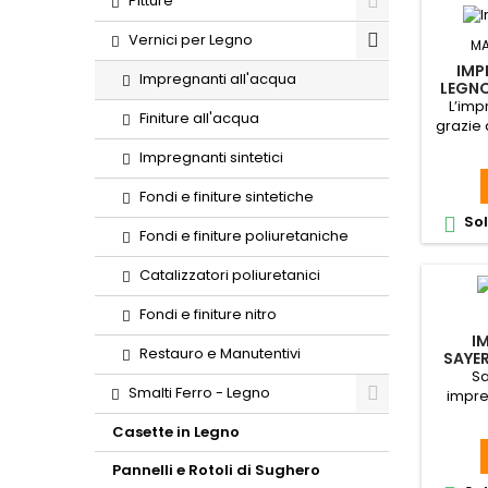
Pitture
Vernici per Legno
M
IMP
Impregnanti all'acqua
LEGNO
L’imp
Finiture all'acqua
grazie a
cui è 
Impregnanti sintetici
all
radia
Fondi e finiture sintetiche
così
Sol

Fondi e finiture poliuretaniche
Catalizzatori poliuretanici
Fondi e finiture nitro
I
Restauro e Manutentivi
SAYER
LE
Sa
Smalti Ferro - Legno
impre
legno
Casette in Legno
f
a
Pannelli e Rotoli di Sughero
b