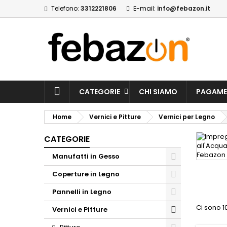
Telefono:
3312221806
E-mail:
info@febazon.it
CATEGORIE
CHI SIAMO
PAGAME
Home
Vernici e Pitture
Vernici per Legno
CATEGORIE
Manufatti in Gesso
Coperture in Legno
Pannelli in Legno
Ci sono 10
Vernici e Pitture