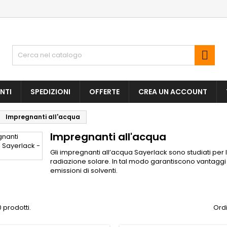

NTI
SPEDIZIONI
OFFERTE
CREA UN ACCOUNT
Impregnanti all'acqua
Impregnanti all'acqua
Gli impregnanti all’acqua Sayerlack sono studiati per 
radiazione solare. In tal modo garantiscono vantaggi in
emissioni di solventi.
 prodotti.
Ordi