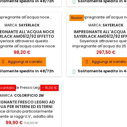
itamente spedito in 48/72h
Solitamente spedito in 

Nuovo
MARCA:
SAYERLACK
MARCA:
SAYERLACK
EGNANTE ALL'ACQUA NOCE
IMPREGNANTE ALL'ACQUA
RLACK AM0612/92 EFFETTO
SAYERLACK AM0612/92 EF
A 6 LT PER LEGNO INTERNO ED
CERA DA 25 LT PER LEGNO 
yerlack attraverso questo
Sayerlack attraverso que
ESTERNO
ED ESTERNO
gnante all'acqua colore noce
impregnante all'acqua da 25 li
litri per legno esterno offre la
legno esterno offre la soluzi
Prezzo
Prezzo
98,20 €
297,50 €
e ai fenomeni di ingiallimento o
fenomeni di Ingialliment
rrossamento delle finiture
arrossamento delle finit
Aggiungi al carrello
Aggiungi al carrello


ianche/laccate all’acqua.
bianche/laccate all’acq
itamente spedito in 48/72h
Solitamente spedito in 

scontato
- 15,00 €
MARCA:
COLORIFICIO 2M
EGNANTE FRESCO LEGNO AD
UA PER INTERNI ED ESTERNI
ice di fondo particolarmente
tente ai raggi U.V., adatta alla
azione di tutti i tipi di manufatti
Prezzo
Prezzo
99,90 €
114,90 €
o esposti all’esterno. SPEDIZIONE