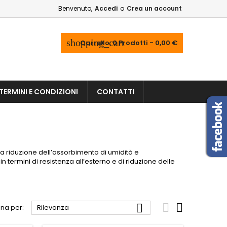
Benvenuto,
Accedi
o
Crea un account
shopping_cart
Carrello:
0
Prodotti - 0,00 €
TERMINI E CONDIZIONI
CONTATTI
la riduzione dell’assorbimento di umidità e
 termini di resistenza all’esterno e di riduzione delle



na per:
Rilevanza