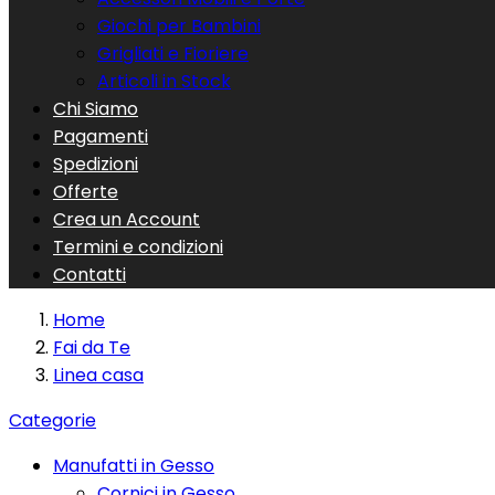
Giochi per Bambini
Grigliati e Fioriere
Articoli in Stock
Chi Siamo
Pagamenti
Spedizioni
Offerte
Crea un Account
Termini e condizioni
Contatti
Home
Fai da Te
Linea casa
Categorie
Manufatti in Gesso
Cornici in Gesso