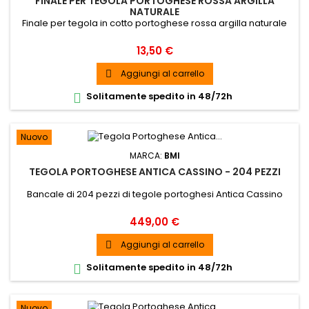
FINALE PER TEGOLA PORTOGHESE ROSSA ARGILLA
NATURALE
Finale per tegola in cotto portoghese rossa argilla naturale
Prezzo
13,50 €
Aggiungi al carrello

Solitamente spedito in 48/72h

Nuovo
MARCA:
BMI
TEGOLA PORTOGHESE ANTICA CASSINO - 204 PEZZI
Bancale di 204 pezzi di tegole portoghesi Antica Cassino
Prezzo
449,00 €
Aggiungi al carrello

Solitamente spedito in 48/72h

Nuovo