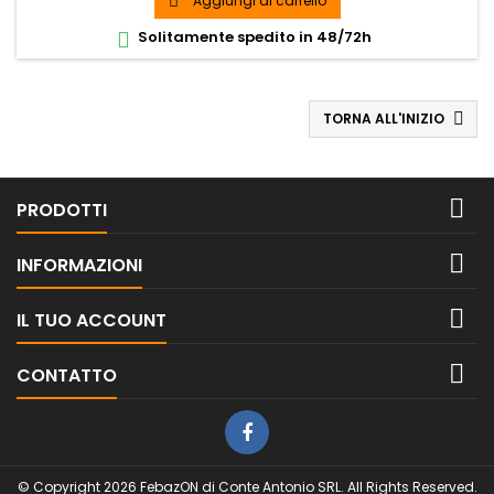
Aggiungi al carrello

Solitamente spedito in 48/72h

TORNA ALL'INIZIO


PRODOTTI

INFORMAZIONI

IL TUO ACCOUNT

CONTATTO
© Copyright 2026 FebazON di Conte Antonio SRL. All Rights Reserved.