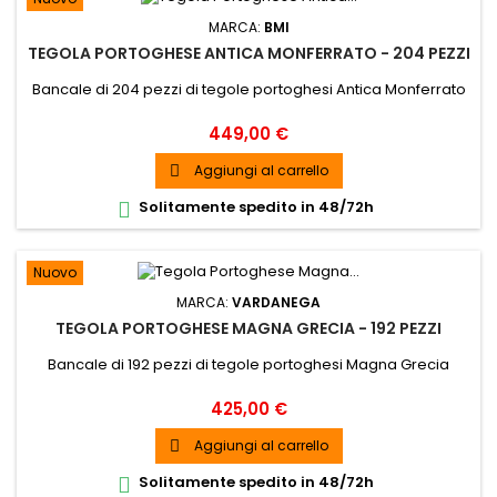
MARCA:
BMI
TEGOLA PORTOGHESE ANTICA MONFERRATO - 204 PEZZI
Bancale di 204 pezzi di tegole portoghesi Antica Monferrato
Prezzo
449,00 €
Aggiungi al carrello

Solitamente spedito in 48/72h

Nuovo
MARCA:
VARDANEGA
TEGOLA PORTOGHESE MAGNA GRECIA - 192 PEZZI
Bancale di 192 pezzi di tegole portoghesi Magna Grecia
Prezzo
425,00 €
Aggiungi al carrello

Solitamente spedito in 48/72h
