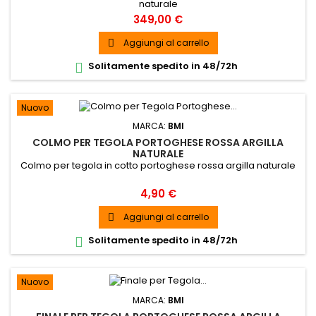
naturale
Prezzo
349,00 €
Aggiungi al carrello

Solitamente spedito in 48/72h

Nuovo
MARCA:
BMI
COLMO PER TEGOLA PORTOGHESE ROSSA ARGILLA
NATURALE
Colmo per tegola in cotto portoghese rossa argilla naturale
Prezzo
4,90 €
Aggiungi al carrello

Solitamente spedito in 48/72h

Nuovo
MARCA:
BMI