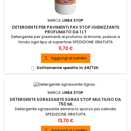
MARCA:
LINEA STOP
DETERGENTE PER PAVIMENTI PAV STOP IGIENIZZANTE
PROFUMATO DA 1 LT
Detergente per pavimenti al profumo di limone, pulisce a
fondo ogni tipo di superficie SPEDIZIONE GRATUITA
Prezzo
11,70 €
Aggiungi al carrello

Solitamente spedito in 48/72h

MARCA:
LINEA STOP
DETERGENTE SGRASSANTE SGRAS STOP MULTIUSO DA
750 ML
Detergente sgrassante elimina lo sporco più ostinato
SPEDIZIONE GRATUITA
Prezzo
13,70 €
Aggiungi al carrello
