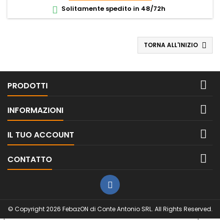
Solitamente spedito in 48/72h

TORNA ALL'INIZIO


PRODOTTI

INFORMAZIONI

IL TUO ACCOUNT

CONTATTO
© Copyright 2026 FebazON di Conte Antonio SRL. All Rights Reserved.
Le tue preferenze relative alla privacy