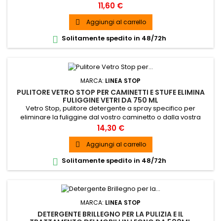
SPEDIZIONE GRATUITA
Prezzo
11,60 €
Aggiungi al carrello

Solitamente spedito in 48/72h

MARCA:
LINEA STOP
PULITORE VETRO STOP PER CAMINETTI E STUFE ELIMINA
FULIGGINE VETRI DA 750 ML
Vetro Stop, pulitore detergente a spray specifico per
eliminare la fuliggine dal vostro caminetto o dalla vostra
stufa SPEDIZIONE GRATUITA
Prezzo
14,30 €
Aggiungi al carrello

Solitamente spedito in 48/72h

MARCA:
LINEA STOP
DETERGENTE BRILLEGNO PER LA PULIZIA E IL