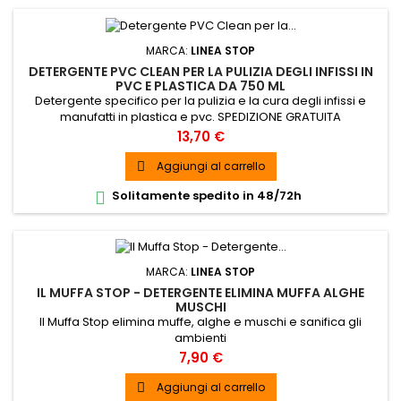
MARCA:
LINEA STOP
DETERGENTE PVC CLEAN PER LA PULIZIA DEGLI INFISSI IN
PVC E PLASTICA DA 750 ML
Detergente specifico per la pulizia e la cura degli infissi e
manufatti in plastica e pvc. SPEDIZIONE GRATUITA
Prezzo
13,70 €
Aggiungi al carrello

Solitamente spedito in 48/72h

MARCA:
LINEA STOP
IL MUFFA STOP - DETERGENTE ELIMINA MUFFA ALGHE
MUSCHI
Il Muffa Stop elimina muffe, alghe e muschi e sanifica gli
ambienti
Prezzo
7,90 €
Aggiungi al carrello
