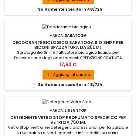
Solitamente spedito in 48/72h

MARCA:
SARATOGA
DEODORANTE BIOLOGICO SARATOGA BIO SNIFF PER
BIDONI SPAZZATURA DA 250ML
Saratoga Bio Sniff è l’attivatore biologico liquido per
l’eliminazione degli odori molesti SPEDIZIONE GRATUITA
Prezzo
17,60 €
Aggiungi al carrello

Solitamente spedito in 48/72h

MARCA:
LINEA STOP
DETERGENTE VETRO STOP PROFUMATO SPECIFICO PER
VETRI DA 750 ML
Vetro Stop rientra nei detergenti professionali per la pulizia e
la lucidatura di vetri, specchi e infissi della tua casa.