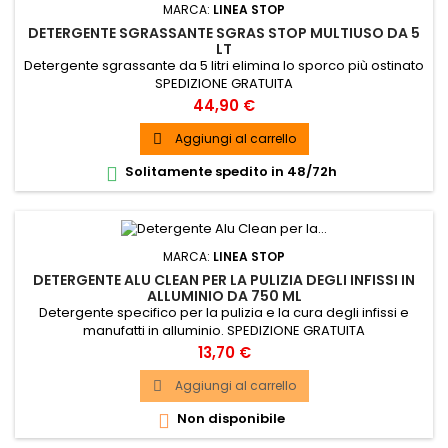
MARCA:
LINEA STOP
DETERGENTE SGRASSANTE SGRAS STOP MULTIUSO DA 5
LT
Detergente sgrassante da 5 litri elimina lo sporco più ostinato
SPEDIZIONE GRATUITA
Prezzo
44,90 €
Aggiungi al carrello

Solitamente spedito in 48/72h

MARCA:
LINEA STOP
DETERGENTE ALU CLEAN PER LA PULIZIA DEGLI INFISSI IN
ALLUMINIO DA 750 ML
Detergente specifico per la pulizia e la cura degli infissi e
manufatti in alluminio. SPEDIZIONE GRATUITA
Prezzo
13,70 €
Aggiungi al carrello

Non disponibile
