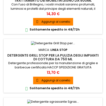
TRATTAMENTO DEI MOBILI IN LEGNO DA 500ML
Con l’uso di Brillegno, i vostri mobili saranno profumati,
luminosi e protetti dal principe degli elementi naturali, il
miele. SPEDIZIONE GRATUITA
Prezzo
14,30 €
Aggiungi al carrello

Solitamente spedito in 48/72h

MARCA:
LINEA STOP
DETERGENTE GRILL STOP PER LA PULIZIA DEGLI IMPIANTI
DI COTTURA DA 750 ML
Detergente professionale per la manutenzione di griglie e
barbecue certificata HACCP SPEDIZIONE GRATUITA
Prezzo
13,70 €
Aggiungi al carrello

Solitamente spedito in 48/72h
