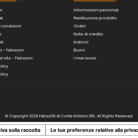
ni
Informazioni personali
li
Restituzione prodotto
 condizioni
Ordini
o
Note di credito
ti
Indirizzi
ci - Febazon
Buoni
l sito - Febazon
I miei avvisi
olicy
licy
© Copyright 2026 FebazON di Conte Antonio SRL. All Rights Reserved.
iva sulla raccolta
Le tue preferenze relative alla priva