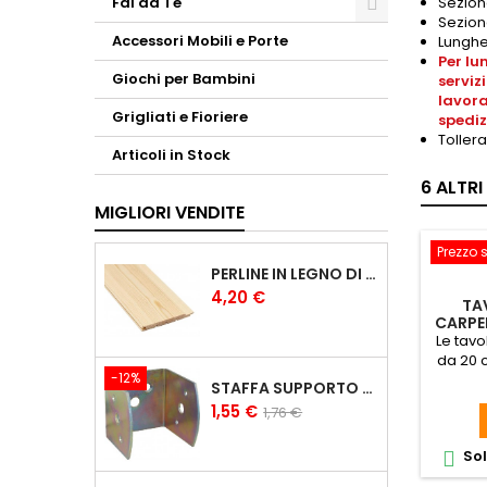
Fai da Te
Sezion
Sezione
Accessori Mobili e Porte
Lunghe
Per lu
Giochi per Bambini
serviz
lavora
Grigliati e Fioriere
spediz
Toller
Articoli in Stock
6 ALTR
MIGLIORI VENDITE
Prezzo 
PERLINE IN LEGNO DI PINO DA RIVESTIMENTO DA 1X10 CM PERLINE 1CM
Prezzo
4,20 €
TAV
CARPE
Le tavo
da 20 
-12%
un uso
STAFFA SUPPORTO A U PER TRAVI IN LEGNO LAMELLARE
Prezzo
Prezzo
1,55 €
1,76 €
base
Sol
