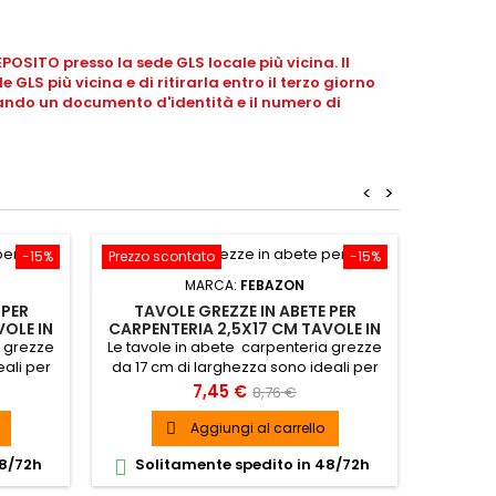
OSITO presso la sede GLS locale più vicina. Il
 GLS più vicina e di ritirarla entro il terzo giorno
tando un documento d'identità e il numero di
<
>
-15%
Prezzo scontato
-15%
Prezzo s
MARCA:
FEBAZON
 PER
TAVOLE GREZZE IN ABETE PER
LISTEL
VOLE IN
CARPENTERIA 2,5X17 CM TAVOLE IN
LIS
LEGNO
a grezze
Le tavole in abete carpenteria grezze
Multif
eali per
da 17 cm di larghezza sono ideali per
grezzo
esterno
un uso sia all’interno che all’esterno
questi 
Prezzo
Prezzo
7,45 €
8,76 €
mol
base
Aggiungi al carrello

48/72h
Solitamente spedito in 48/72h
Soli

