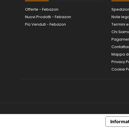
Offerte - Febazon
Spedizio
Nuovi Prodotti - Febazon
Note lega
Più Venduti - Febazon
Termini e
Chi Siam
Pagamen
Contatta
Mappa de
Privacy P
Cookie Po
Informat