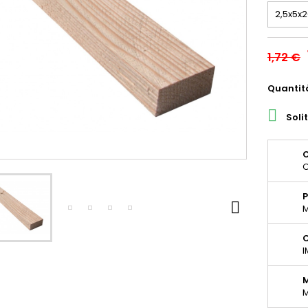
1,72 €
Quantit

Soli
O
O
P

M
C
I
M