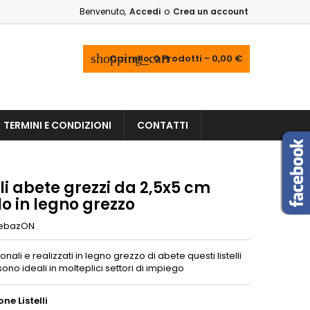
Benvenuto,
Accedi
o
Crea un account
shopping_cart
Carrello:
0
Prodotti - 0,00 €
TERMINI E CONDIZIONI
CONTATTI
lli abete grezzi da 2,5x5 cm
llo in legno grezzo
ebazON
ionali e realizzati in legno grezzo di abete questi listelli
sono ideali in molteplici settori di impiego
ne Listelli