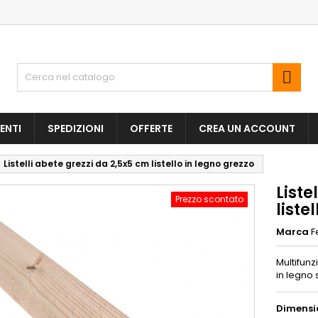

ENTI
SPEDIZIONI
OFFERTE
CREA UN ACCOUNT
Listelli abete grezzi da 2,5x5 cm listello in legno grezzo
Liste
Prezzo scontato
liste
Marca
F
Multifunz
in legno 
Dimensio