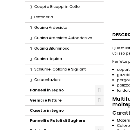
Coppi e Bicoppi in Cotto
Lattoneria
Guaina Ardesiata
DESCRI
Guaina Ardesiata Autoadesiva
Questi lis
Guaina Bituminosa
utilizzo 
Guaina Liquida
Perfette p
Schiume, Collanti e Sigillanti
copert
gazeb
Coibentazioni
pergo
palizz
Pannelli in Legno
fai da 
Multifu
Vernici e Pitture
moltep
Casette in Legno
Caratt
Materi
Pannelli e Rotoli di Sughero
Colore