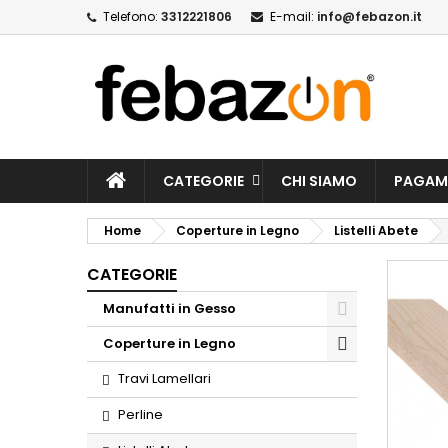
Telefono:
3312221806
E-mail:
info@febazon.it
CATEGORIE
CHI SIAMO
PAGAM
Home
Coperture in Legno
Listelli Abete
CATEGORIE
Manufatti in Gesso
Coperture in Legno
Travi Lamellari
Perline