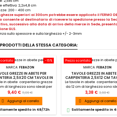
e: 2,5x5 cm
 effettiva: 2,2x4,8 cm
zze: 200 - 400 cm
nghezze superiori ai 300cm potrebbe essere applicato il FERMO DEP
io consente al destinatario di ricevere la spedizione presso la Sede
tivo, successivo alla data di arrivo della merce in Sede, presen
ione GLS.
anza sullo spessore e sulla larghezza +/- 2-3mm
I PRODOTTI DELLA STESSA CATEGORIA:
scontato
-15%
Prezzo scontato
MARCA:
FEBAZON
MARCA:
FEBAZON
OLE GREZZE IN ABETE PER
TAVOLE GREZZE IN ABETE
NTERIA 2,5X20 CM TAVOLE IN
CARPENTERIA 2,5X12 CM TA
LEGNO
LEGNO
le in abete carpenteria grezze
Le tavole in abete carpenteri
cm di larghezza sono ideali per
da 12 cm di larghezza sono id
 sia all’interno che all’esterno
un uso sia all’interno che all’
Prezzo
Prezzo
Prezzo
Prezzo
9,40 €
3,38 €
11,06 €
3,98 €
base
base
Aggiungi al carrello
Aggiungi al carrello


itamente spedito in 48/72h
Solitamente spedito in 
