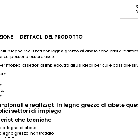
D
ZIONE
DETTAGLI DEL PRODOTTO
telli in legno realizzati con l
egno grezzo di abete
sono privi di trattam
per cui possono essere usate.
er molteplici settori di impiego, tra gli usi ideali per cui è possibile sf
ure
i
le
ate
te
nzionali e realizzati in legno grezzo di abete quest
lici settori di impiego
eristiche tecniche
ale: legno di abete
: legno grezzo, non trattato