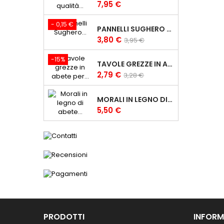
Prezzo
7,95 €
- 0,15 €
PANNELLI SUGHERO SUPERCOMPRESSO DA 3 MM - 100X50CM FOGLI SUGHERO
Prezzo
Prezzo
3,80 €
3,95 €
base
-15%
TAVOLE GREZZE IN ABETE PER CARPENTERIA 2,5X10 CM TAVOLE IN LEGNO
Prezzo
Prezzo
2,79 €
3,28 €
base
MORALI IN LEGNO DI ABETE GREZZI 6X6 CM MORALE GREZZO
Prezzo
5,50 €
PRODOTTI
INFORM