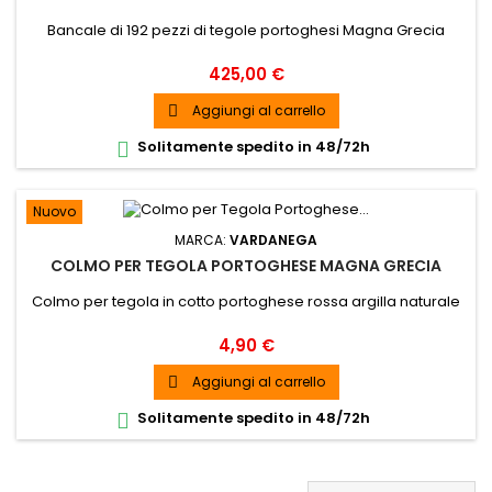
Bancale di 192 pezzi di tegole portoghesi Magna Grecia
Prezzo
425,00 €
Aggiungi al carrello

Solitamente spedito in 48/72h

Nuovo
MARCA:
VARDANEGA
COLMO PER TEGOLA PORTOGHESE MAGNA GRECIA
Colmo per tegola in cotto portoghese rossa argilla naturale
Prezzo
4,90 €
Aggiungi al carrello

Solitamente spedito in 48/72h
