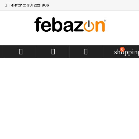
Telefono:
3312221806
0



shoppin