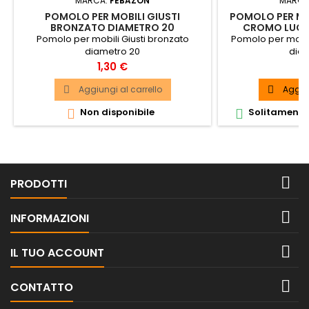
MARCA:
FEBAZON
MARCA
POMOLO PER MOBILI GIUSTI
POMOLO PER MO
BRONZATO DIAMETRO 20
CROMO LUCI
Pomolo per mobili Giusti bronzato
Pomolo per mobil
diametro 20
dia
Prezzo
P
1,30 €
2
Aggiungi al carrello
Aggiun


Non disponibile
Solitamente 



PRODOTTI

INFORMAZIONI

IL TUO ACCOUNT

CONTATTO