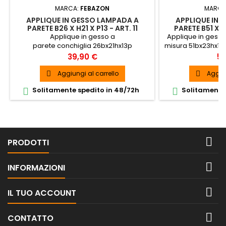
MARCA:
FEBAZON
MARCA
APPLIQUE IN GESSO LAMPADA A
APPLIQUE IN 
PARETE B26 X H21 X P13 - ART. 11
PARETE B51 X H
Applique in gesso a
Applique in gess
parete conchiglia 26bx21hx13p
misura 51bx23hx15
SPEDIZIONE GRATUITA
Prezzo
Pr
39,90 €
59
Aggiungi al carrello
Aggiun


Solitamente spedito in 48/72h
Solitamente 



PRODOTTI

INFORMAZIONI

IL TUO ACCOUNT

CONTATTO