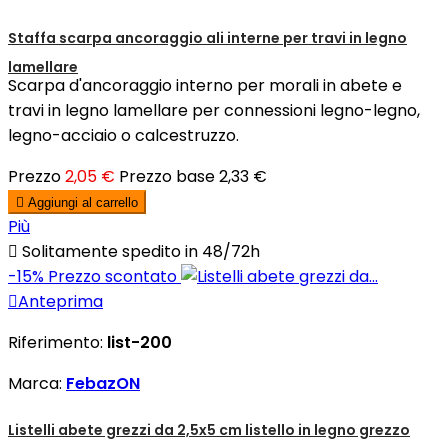
Staffa scarpa ancoraggio ali interne per travi in legno
lamellare
Scarpa d'ancoraggio interno per morali in abete e
travi in legno lamellare per connessioni legno-legno,
legno-acciaio o calcestruzzo.
Prezzo
2,05 €
Prezzo base
2,33 €

Aggiungi al carrello
Più

Solitamente spedito in 48/72h
-15%
Prezzo scontato

Anteprima
Riferimento:
list-200
Marca:
FebazON
Listelli abete grezzi da 2,5x5 cm listello in legno grezzo