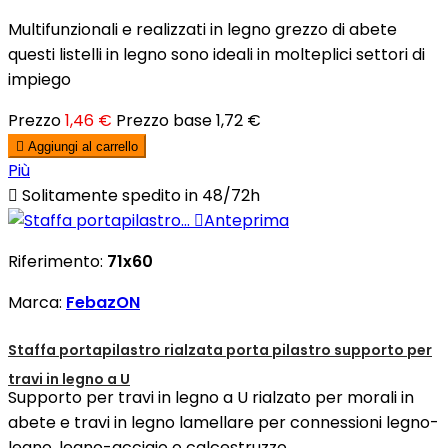
Multifunzionali e realizzati in legno grezzo di abete
questi listelli in legno sono ideali in molteplici settori di
impiego
Prezzo
1,46 €
Prezzo base
1,72 €

Aggiungi al carrello
Più

Solitamente spedito in 48/72h

Anteprima
Riferimento:
71x60
Marca:
FebazON
Staffa portapilastro rialzata porta pilastro supporto per
travi in legno a U
Supporto per travi in legno a U rialzato per morali in
abete e travi in legno lamellare per connessioni legno-
legno, legno-acciaio o calcestruzzo.