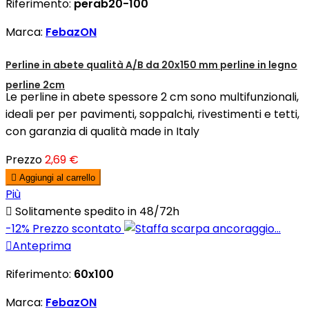
Riferimento:
perab20-100
Marca:
FebazON
Perline in abete qualità A/B da 20x150 mm perline in legno
perline 2cm
Le perline in abete spessore 2 cm sono multifunzionali,
ideali per per pavimenti, soppalchi, rivestimenti e tetti,
con garanzia di qualità made in Italy
Prezzo
2,69 €

Aggiungi al carrello
Più

Solitamente spedito in 48/72h
-12%
Prezzo scontato

Anteprima
Riferimento:
60x100
Marca:
FebazON