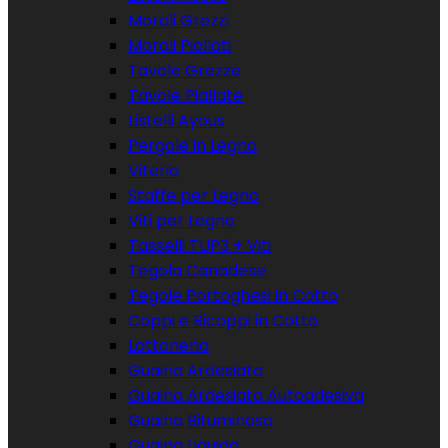
Morali Grezzi
Morali Piallati
Tavole Grezze
Tavole Piallate
Listelli Ayous
Pergole in Legno
Viteria
Staffe per Legno
Viti per Legno
Tasselli TUP3 + Viti
Tegola Canadese
Tegole Portoghesi in Cotto
Coppi e Bicoppi in Cotto
Lattoneria
Guaina Ardesiata
Guaina Ardesiata Autoadesiva
Guaina Bituminosa
Guaina Liquida