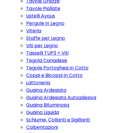
Tavole Grezze
Tavole Piallate
Listelli Ayous
Pergole in Legno
Viteria
Staffe per Legno
Viti per Legno
Tasselli TUP3 + Viti
Tegola Canadese
Tegole Portoghesi in Cotto
Coppi e Bicoppi in Cotto
Lattoneria
Guaina Ardesiata
Guaina Ardesiata Autoadesiva
Guaina Bituminosa
Guaina Liquida
Schiume, Collanti e Sigillanti
Coibentazioni