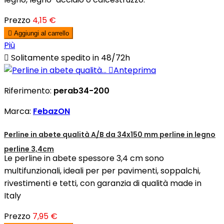
Prezzo
4,15 €

Aggiungi al carrello
Più

Solitamente spedito in 48/72h

Anteprima
Riferimento:
perab34-200
Marca:
FebazON
Perline in abete qualità A/B da 34x150 mm perline in legno
perline 3,4cm
Le perline in abete spessore 3,4 cm sono
multifunzionali, ideali per per pavimenti, soppalchi,
rivestimenti e tetti, con garanzia di qualità made in
Italy
Prezzo
7,95 €