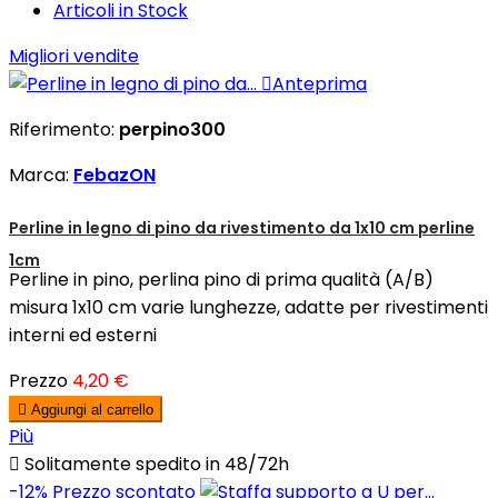
Articoli in Stock
Migliori vendite

Anteprima
Riferimento:
perpino300
Marca:
FebazON
Perline in legno di pino da rivestimento da 1x10 cm perline
1cm
Perline in pino, perlina pino di prima qualità (A/B)
misura 1x10 cm varie lunghezze, adatte per rivestimenti
interni ed esterni
Prezzo
4,20 €

Aggiungi al carrello
Più

Solitamente spedito in 48/72h
-12%
Prezzo scontato