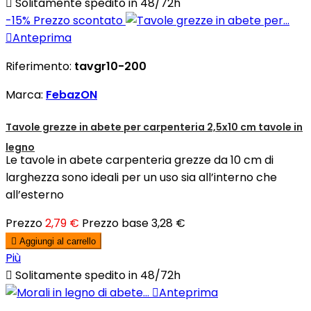

Solitamente spedito in 48/72h
-15%
Prezzo scontato

Anteprima
Riferimento:
tavgr10-200
Marca:
FebazON
Tavole grezze in abete per carpenteria 2,5x10 cm tavole in
legno
Le tavole in abete carpenteria grezze da 10 cm di
larghezza sono ideali per un uso sia all’interno che
all’esterno
Prezzo
2,79 €
Prezzo base
3,28 €

Aggiungi al carrello
Più

Solitamente spedito in 48/72h

Anteprima