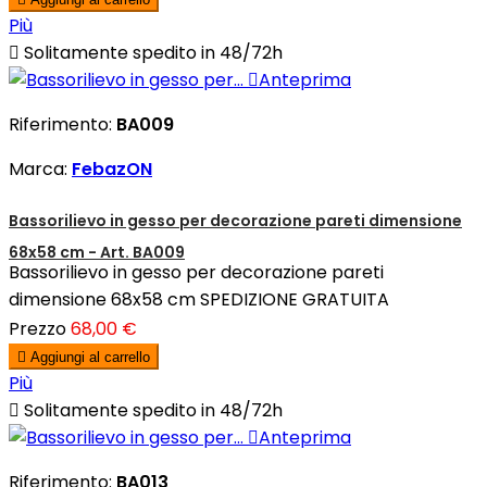
Più

Solitamente spedito in 48/72h

Anteprima
Riferimento:
BA009
Marca:
FebazON
Bassorilievo in gesso per decorazione pareti dimensione
68x58 cm - Art. BA009
Bassorilievo in gesso per decorazione pareti
dimensione 68x58 cm SPEDIZIONE GRATUITA
Prezzo
68,00 €

Aggiungi al carrello
Più

Solitamente spedito in 48/72h

Anteprima
Riferimento:
BA013