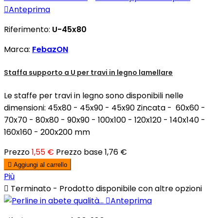

Anteprima
Riferimento:
U-45x80
Marca:
FebazON
Staffa supporto a U per travi in legno lamellare
Le staffe per travi in legno sono disponibili nelle
dimensioni: 45x80 - 45x90 - 45x90 Zincata - 60x60 -
70x70 - 80x80 - 90x90 - 100x100 - 120x120 - 140x140 -
160x160 - 200x200 mm
Prezzo
1,55 €
Prezzo base
1,76 €

Aggiungi al carrello
Più

Terminato - Prodotto disponibile con altre opzioni

Anteprima