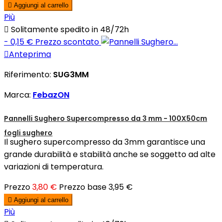

Aggiungi al carrello
Più

Solitamente spedito in 48/72h
- 0,15 €
Prezzo scontato

Anteprima
Riferimento:
SUG3MM
Marca:
FebazON
Pannelli Sughero Supercompresso da 3 mm - 100X50cm
fogli sughero
Il sughero supercompresso da 3mm garantisce una
grande durabilità e stabilità anche se soggetto ad alte
variazioni di temperatura.
Prezzo
3,80 €
Prezzo base
3,95 €

Aggiungi al carrello
Più