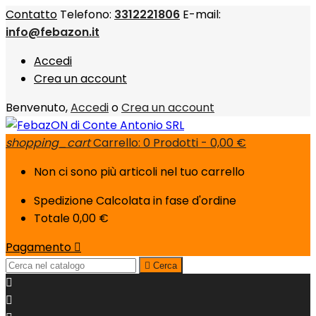
Contatto
Telefono:
3312221806
E-mail:
info@febazon.it
Accedi
Crea un account
Benvenuto,
Accedi
o
Crea un account
shopping_cart
Carrello:
0
Prodotti - 0,00 €
Non ci sono più articoli nel tuo carrello
Spedizione
Calcolata in fase d'ordine
Totale
0,00 €
Pagamento


Cerca

