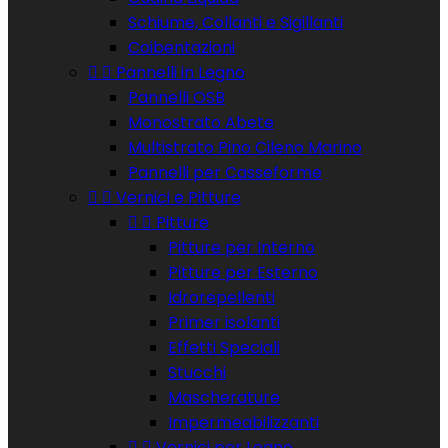
Schiume, Collanti e Sigillanti
Coibentazioni


Pannelli in Legno
Pannelli OSB
Monostrato Abete
Multistrato Pino Cileno Marino
Pannelli per Casseforme


Vernici e Pitture


Pitture
Pitture per Interno
Pitture per Esterno
Idrorepellenti
Primer isolanti
Effetti Speciali
Stucchi
Mascherature
Impermeabilizzanti


Vernici per Legno