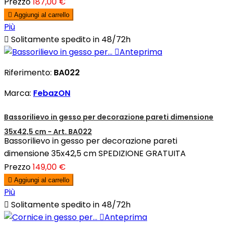
Prezzo
187,00 €

Aggiungi al carrello
Più

Solitamente spedito in 48/72h

Anteprima
Riferimento:
BA022
Marca:
FebazON
Bassorilievo in gesso per decorazione pareti dimensione
35x42,5 cm - Art. BA022
Bassorilievo in gesso per decorazione pareti
dimensione 35x42,5 cm SPEDIZIONE GRATUITA
Prezzo
149,00 €

Aggiungi al carrello
Più

Solitamente spedito in 48/72h

Anteprima