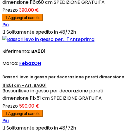
dimensione 116x60 cm SPEDIZIONE GRATUITA
Prezzo
390,00 €

Aggiungi al carrello
Più

Solitamente spedito in 48/72h

Anteprima
Riferimento:
BA001
Marca:
FebazON
Bassorilievo in gesso per decorazione pareti dimensione
111x51 cm - Art. BA001
Bassorilievo in gesso per decorazione pareti
dimensione 111x51 cm SPEDIZIONE GRATUITA
Prezzo
590,00 €

Aggiungi al carrello
Più

Solitamente spedito in 48/72h