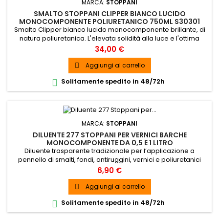
MARCA:
STOPPANI
SMALTO STOPPANI CLIPPER BIANCO LUCIDO
MONOCOMPONENTE POLIURETANICO 750ML S30301
Smalto Clipper bianco lucido monocomponente brillante, di
natura poliuretanica. L'elevata solidità alla luce e l'ottima
resistenza in ambiente marino lo rendono particolarmente
Prezzo
34,00 €
indicato per la finitura con ciclo monocomponente nel
settore Yachting.
Aggiungi al carrello

Solitamente spedito in 48/72h

MARCA:
STOPPANI
DILUENTE 277 STOPPANI PER VERNICI BARCHE
MONOCOMPONENTE DA 0,5 E 1 LITRO
Diluente trasparente tradizionale per l’applicazione a
pennello di smalti, fondi, antiruggini, vernici e poliuretanici
monocomponenti
Prezzo
6,90 €
Aggiungi al carrello

Solitamente spedito in 48/72h
