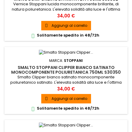
Vernice Stoppani lucida monocomponente brillante, di
natura poliuretanica. L'elevata solidità alla luce e l'ottima
resistenza in ambiente marino la rendono particolarmente
Prezzo
34,00 €
indicata per la finitura con ciclo monocomponente nel
settore Yachting.
Aggiungi al carrello

Solitamente spedito in 48/72h

MARCA:
STOPPANI
SMALTO STOPPANI CLIPPER BIANCO SATINATO
MONOCOMPONENTE POLIURETANICA 750ML S30350
Smalto Clipper bianco satinato monocomponente
poliuretanico satinato. L'elevata solidità alla luce e l'ottima
resistenza in ambiente marino lo rendono particolarmente
Prezzo
34,00 €
indicato per la finitura con ciclo monocomponente nel
settore Yachting.
Aggiungi al carrello

Solitamente spedito in 48/72h
