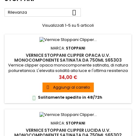

Rilevanza
Visualizzati 1-5 su 5 articoli
MARCA:
STOPPANI
VERNICE STOPPANI CLIPPER OPACA U.V.
MONOCOMPONENTE SATINATA DA 750ML S65303
Vernice clipper opaca monocomponente satinata, di natura
poliuretanica. L'elevata solidità alla luce e l'ottima resistenza
in ambiente marino la rendono particolarmente indicata per
Prezzo
34,00 €
la finitura con ciclo monocomponente nel settore Yachting.
Aggiungi al carrello

Solitamente spedito in 48/72h

MARCA:
STOPPANI
VERNICE STOPPANI CLIPPER LUCIDA U.V.
MONOCOMPONENTE SATINATA DA 750ML S65302