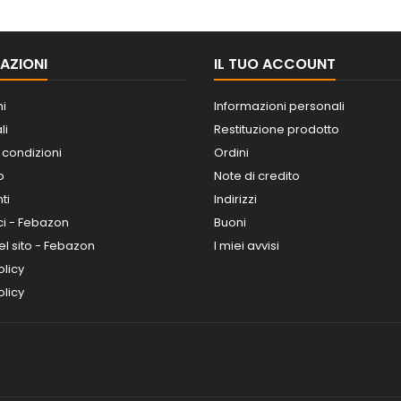
AZIONI
IL TUO ACCOUNT
ni
Informazioni personali
li
Restituzione prodotto
 condizioni
Ordini
o
Note di credito
ti
Indirizzi
ci - Febazon
Buoni
l sito - Febazon
I miei avvisi
olicy
licy