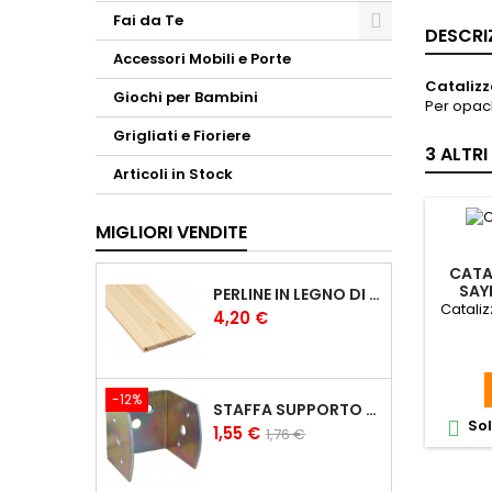
Fai da Te
DESCRI
Accessori Mobili e Porte
Catalizz
Giochi per Bambini
Per opach
Grigliati e Fioriere
3 ALTR
Articoli in Stock
MIGLIORI VENDITE
CATA
SAY
PERLINE IN LEGNO DI PINO DA RIVESTIMENTO DA 1X10 CM PERLINE 1CM
Cataliz
Prezzo
4,20 €
-12%
STAFFA SUPPORTO A U PER TRAVI IN LEGNO LAMELLARE
Sol

Prezzo
Prezzo
1,55 €
1,76 €
base