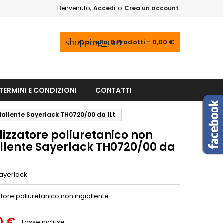
Benvenuto,
Accedi
o
Crea un account
shopping_cart
Carrello:
0
Prodotti - 0,00 €
TERMINI E CONDIZIONI
CONTATTI
giallente Sayerlack TH0720/00 da 1Lt
lizzatore poliuretanico non
allente Sayerlack TH0720/00 da
ayerlack
tore poliuretanico non ingiallente
0 €
Tasse incluse