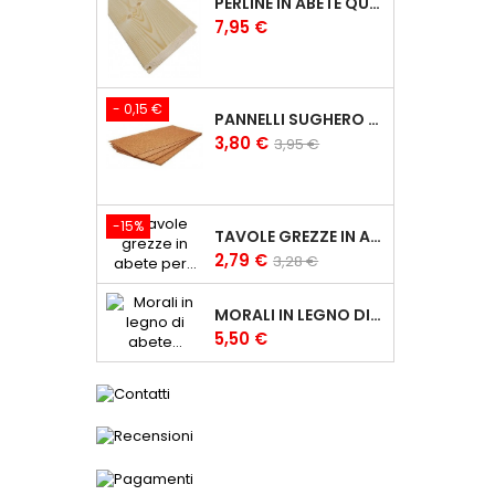
PERLINE IN ABETE QUALITÀ A/B DA 34X150 MM PERLINE IN LEGNO PERLINE 3,4CM
Prezzo
7,95 €
- 0,15 €
PANNELLI SUGHERO SUPERCOMPRESSO DA 3 MM - 100X50CM FOGLI SUGHERO
Prezzo
Prezzo
3,80 €
3,95 €
base
-15%
TAVOLE GREZZE IN ABETE PER CARPENTERIA 2,5X10 CM TAVOLE IN LEGNO
Prezzo
Prezzo
2,79 €
3,28 €
base
MORALI IN LEGNO DI ABETE GREZZI 6X6 CM MORALE GREZZO
Prezzo
5,50 €