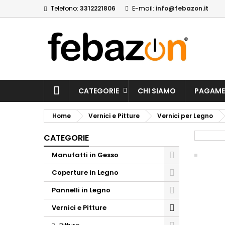
Telefono:
3312221806
E-mail:
info@febazon.it
CATEGORIE
CHI SIAMO
PAGAME
Home
Vernici e Pitture
Vernici per Legno
CATEGORIE
Manufatti in Gesso
Coperture in Legno
Pannelli in Legno
Vernici e Pitture