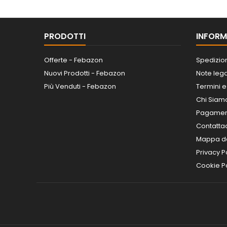
PRODOTTI
INFORM
Offerte - Febazon
Spedizio
Nuovi Prodotti - Febazon
Note lega
Più Venduti - Febazon
Termini e
Chi Siam
Pagamen
Contatta
Mappa de
Privacy P
Cookie Po