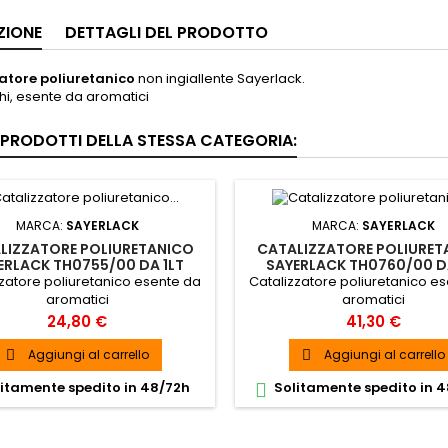
ZIONE
DETTAGLI DEL PRODOTTO
atore poliuretanico
non ingiallente Sayerlack.
i, esente da aromatici
I PRODOTTI DELLA STESSA CATEGORIA:
MARCA:
SAYERLACK
MARCA:
SAYERLACK
LIZZATORE POLIURETANICO
CATALIZZATORE POLIURET
ERLACK TH0755/00 DA 1LT
SAYERLACK TH0760/00 DA
zatore poliuretanico esente da
Catalizzatore poliuretanico e
aromatici
aromatici
Prezzo
Prezzo
24,80 €
41,30 €
Aggiungi al carrello
Aggiungi al carrello


itamente spedito in 48/72h
Solitamente spedito in 
