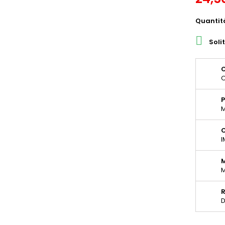
Quantit

Soli
O
O
P
M
C
I
M
D