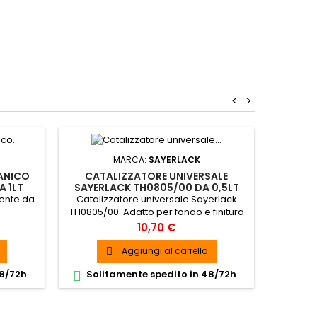
<
>
MARCA:
SAYERLACK
ANICO
CATALIZZATORE UNIVERSALE
 1LT
SAYERLACK TH0805/00 DA 0,5LT
PER FONDI E FINITURE OPACHE
sente da
Catalizzatore universale Sayerlack
TH0805/00. Adatto per fondo e finitura
trasparente opaco
Prezzo
10,70 €
Aggiungi al carrello

48/72h
Solitamente spedito in 48/72h
