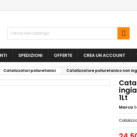

NTI
SPEDIZIONI
OFFERTE
CREA UN ACCOUNT
Catalizzatori poliuretanici
Catalizzatore poliuretanico non in
Cata
ingi
1Lt
Marca
S
Catalizza
24,5