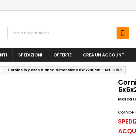

NTI
SPEDIZIONI
OFFERTE
CREA UN ACCOUNT
Cornice in gesso bianca dimensione 6x6x200cm - Art. C158
Corn
6x6x
Marca
F
Cornice 
SPEDI
ACQUI