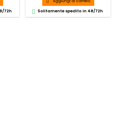
Aggiungi al carrello

48/72h
Solitamente spedito in 48/72h
Soli

