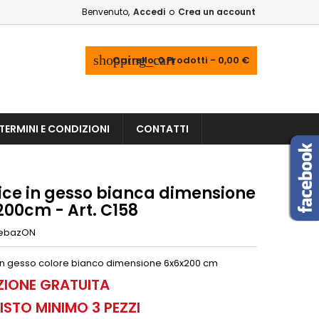
Benvenuto,
Accedi
o
Crea un account
shopping_cart
Carrello:
0
Prodotti - 0,00 €
TERMINI E CONDIZIONI
CONTATTI
ice in gesso bianca dimensione
200cm - Art. C158
ebazON
in gesso colore bianco dimensione 6x6x200 cm
ZIONE GRATUITA
STO MINIMO 3 PEZZI