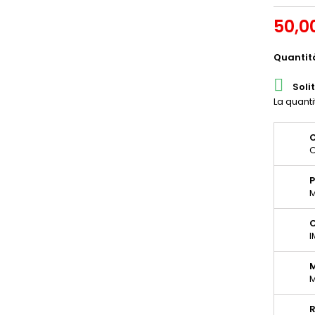
50,0
Quantit

Soli
La quant
O
O
P
M
C
I
M