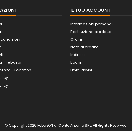
AZIONI
IL TUO ACCOUNT
ni
Informazioni personali
li
Restituzione prodotto
 condizioni
Ordini
o
Note di credito
ti
Indirizzi
ci - Febazon
Buoni
l sito - Febazon
I miei avvisi
olicy
licy
© Copyright 2026 FebazON di Conte Antonio SRL. All Rights Reserved.