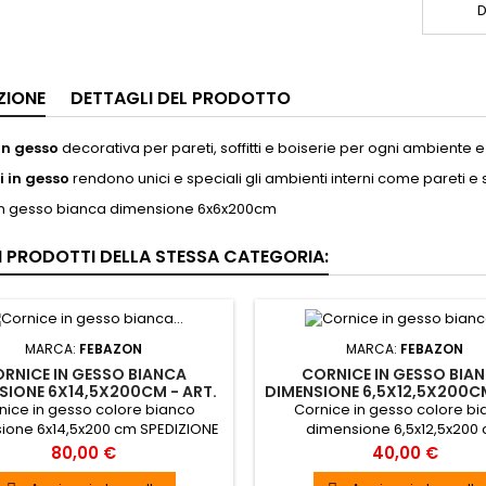
D
ZIONE
DETTAGLI DEL PRODOTTO
in gesso
decorativa per pareti, soffitti e boiserie per ogni ambiente e 
i in gesso
rendono unici e speciali gli ambienti interni come pareti e so
in gesso bianca dimensione 6x6x200cm
RI PRODOTTI DELLA STESSA CATEGORIA:
MARCA:
FEBAZON
MARCA:
FEBAZON
RNICE IN GESSO BIANCA
CORNICE IN GESSO BIA
SIONE 6X14,5X200CM - ART.
DIMENSIONE 6,5X12,5X200CM
C240
C175
nice in gesso colore bianco
Cornice in gesso colore b
ione 6x14,5x200 cm SPEDIZIONE
dimensione 6,5x12,5x200
ITA ACQUISTO MINIMO 3 PEZZI
SPEDIZIONE GRATUITA
Prezzo
Prezzo
80,00 €
40,00 €