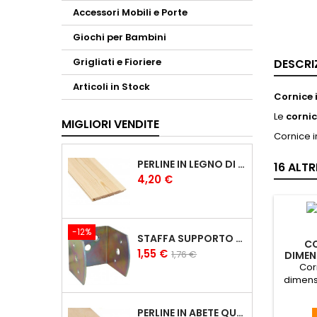
Accessori Mobili e Porte
Giochi per Bambini
Grigliati e Fioriere
DESCRI
Articoli in Stock
Cornice 
Le
cornic
MIGLIORI VENDITE
Cornice 
PERLINE IN LEGNO DI PINO DA RIVESTIMENTO DA 1X10 CM PERLINE 1CM
16 ALT
Prezzo
4,20 €
-12%
STAFFA SUPPORTO A U PER TRAVI IN LEGNO LAMELLARE
CO
Prezzo
Prezzo
1,55 €
1,76 €
DIMEN
base
Cor
dimens
GRATU
PERLINE IN ABETE QUALITÀ A/B DA 20X150 MM PERLINE IN LEGNO PERLINE 2CM