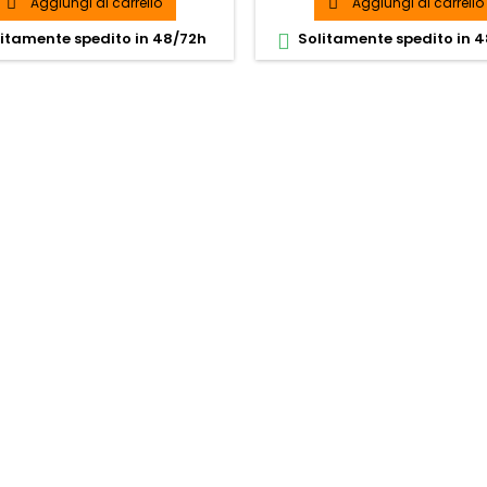
Aggiungi al carrello
Aggiungi al carrello


itamente spedito in 48/72h
Solitamente spedito in 
