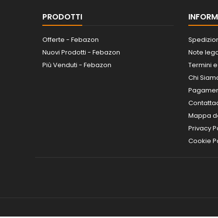
PRODOTTI
INFORM
Offerte - Febazon
Spedizio
Nuovi Prodotti - Febazon
Note lega
Più Venduti - Febazon
Termini e
Chi Siam
Pagamen
Contatta
Mappa de
Privacy P
Cookie Po