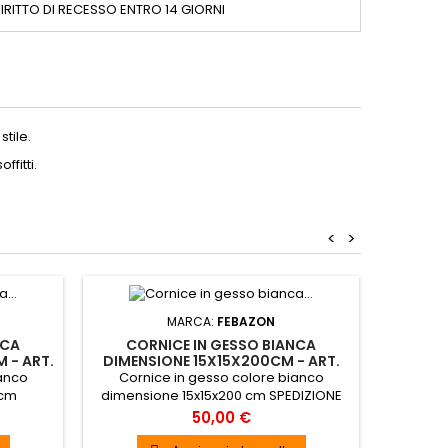
IRITTO DI RECESSO ENTRO 14 GIORNI
stile.
ffitti.
<
>
MARCA:
FEBAZON
NCA
CORNICE IN GESSO BIANCA
COR
 - ART.
DIMENSIONE 15X15X200CM - ART.
DIMEN
C142
ianco
Cornice in gesso colore bianco
Corn
 cm
dimensione 15x15x200 cm SPEDIZIONE
dimens
GRATUITA
Prezzo
50,00 €