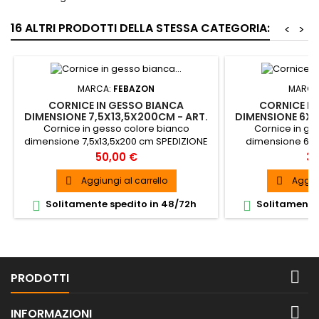
16 ALTRI PRODOTTI DELLA STESSA CATEGORIA:
<
>
MARCA:
FEBAZON
MARCA
CORNICE IN GESSO BIANCA
CORNICE IN
DIMENSIONE 7,5X13,5X200CM - ART.
DIMENSIONE 6X6
C145
Cornice in gesso colore bianco
Cornice in ge
dimensione 7,5x13,5x200 cm SPEDIZIONE
dimensione 6x6
GRATUITA
GR
Prezzo
Pr
50,00 €
30
Aggiungi al carrello
Aggiun


Solitamente spedito in 48/72h
Solitamente 



PRODOTTI

INFORMAZIONI