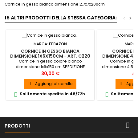
Cornice in gesso bianca dimensione 2,7x7x200cm
16 ALTRI PRODOTTI DELLA STESSA CATEGORIA:
<
>
MARCA:
FEBAZON
MARCA
CORNICE IN GESSO BIANCA
CORNICE IN
DIMENSIONE 1X6X150CM - ART. C220
DIMENSIONE 4,5
Cornice in gesso colore bianco
Cornice in ge
dimensione 1x6x150 cm SPEDIZIONE
dimensione 4,5x9
GRATUITA ACQUISTO MINIMO 3 PEZZI
GR
Prezzo
Pr
30,00 €
40
Aggiungi al carrello
Aggiun


Solitamente spedito in 48/72h
Solitamente 



PRODOTTI