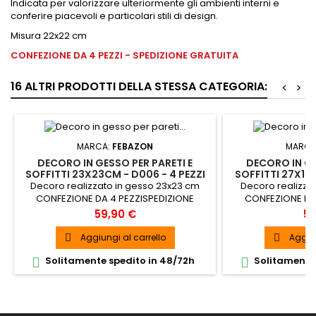
Indicata per valorizzare ulteriormente gli ambienti interni e
conferire piacevoli e particolari stili di design.
Misura 22x22 cm
CONFEZIONE DA 4 PEZZI - SPEDIZIONE GRATUITA
16 ALTRI PRODOTTI DELLA STESSA CATEGORIA:
<
>
MARCA:
FEBAZON
MARCA
DECORO IN GESSO PER PARETI E
DECORO IN GE
SOFFITTI 23X23CM - D006 - 4 PEZZI
SOFFITTI 27X14C
Decoro realizzato in gesso 23x23 cm
Decoro realizza
CONFEZIONE DA 4 PEZZISPEDIZIONE
CONFEZIONE DA
GRAUITA
GR
Prezzo
Pr
59,90 €
59
Aggiungi al carrello
Aggiun


Solitamente spedito in 48/72h
Solitamente 

