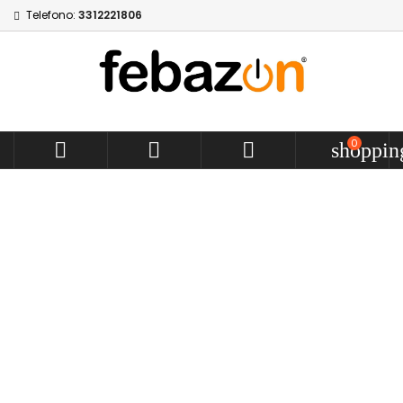
Telefono:
3312221806
0



shoppin