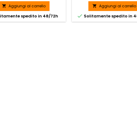
Aggiungi al carrello
Aggiungi al carrello



itamente spedito in 48/72h
Solitamente spedito in 