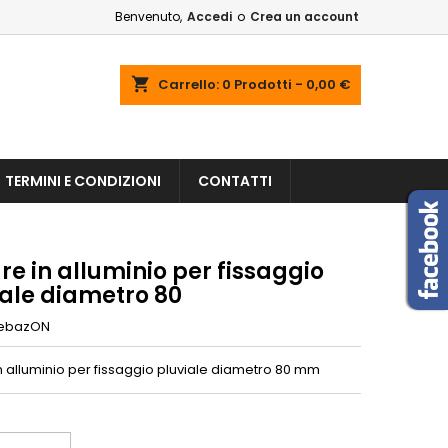
Benvenuto,
Accedi
o
Crea un account
shopping_cart
Carrello:
0
Prodotti - 0,00 €
TERMINI E CONDIZIONI
CONTATTI
re in alluminio per fissaggio
iale diametro 80
ebazON
n alluminio per fissaggio pluviale diametro 80 mm