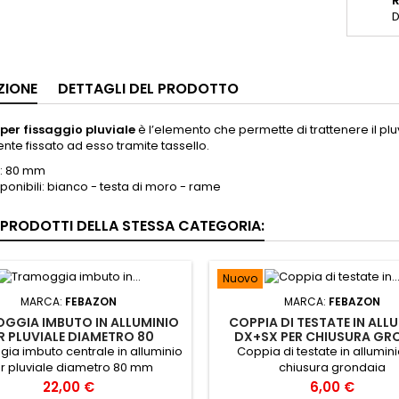
D
ZIONE
DETTAGLI DEL PRODOTTO
 per fissaggio pluviale
è l’elemento che permette di trattenere il pl
nte fissato ad esso tramite tassello.
: 80 mm
sponibili: bianco - testa di moro - rame
I PRODOTTI DELLA STESSA CATEGORIA:
Nuovo
MARCA:
FEBAZON
MARCA:
FEBAZON
GGIA IMBUTO IN ALLUMINIO
COPPIA DI TESTATE IN ALL
R PLUVIALE DIAMETRO 80
DX+SX PER CHIUSURA GR
ia imbuto centrale in alluminio
Coppia di testate in allumin
r pluviale diametro 80 mm
chiusura grondaia
Prezzo
Prezzo
22,00 €
6,00 €