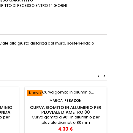
RESO GARANTITO
IRITTO DI RECESSO ENTRO 14 GIORNI
uviale alla giusta distanza dal muro, sostenendolo
<
>
Nuovo
Nuovo
MARCA:
FEBAZON
UMINIO
CURVA GOMITO IN ALLUMINIO PER
BOCC
ONDA
PLUVIALE DIAMETRO 80
P
io per
Curva gomito a 90° in alluminio per
Bocche
pluviale diametro 80 mm
Prezzo
4,30 €