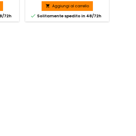
Aggiungi al carrello



48/72h
Solitamente spedito in 48/72h
Soli