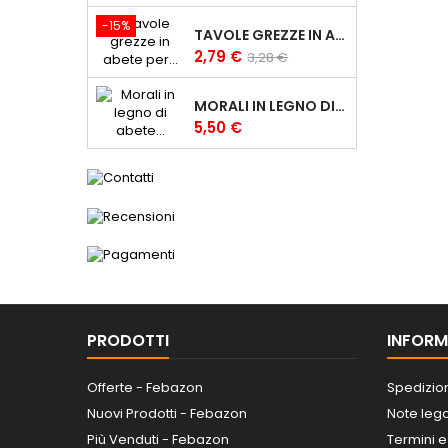
base
-15%
TAVOLE GREZZE IN ABETE PER CARPENTERIA 2,5X10 CM TAVOLE IN LEGNO
Prezzo
Prezzo
2,79 €
3,28 €
base
MORALI IN LEGNO DI ABETE GREZZI 6X6 CM MORALE GREZZO
Prezzo
5,50 €
PRODOTTI
INFORM
Offerte - Febazon
Spedizio
Nuovi Prodotti - Febazon
Note lega
Più Venduti - Febazon
Termini e