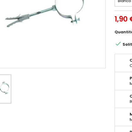
1,90 
Quantit

Soli
O
O
P
M
C
I
M