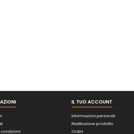
AZIONI
IL TUO ACCOUNT
ni
Informazioni personali
li
Restituzione prodotto
 condizioni
Ordini