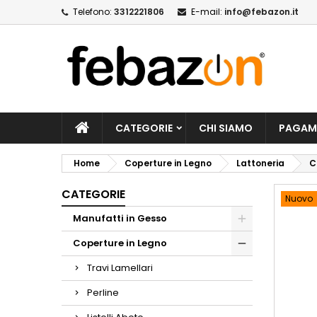
Telefono:
3312221806
E-mail:
info@febazon.it
CATEGORIE
CHI SIAMO
PAGAM
Home
Coperture in Legno
Lattoneria
C
CATEGORIE
Nuovo
Manufatti in Gesso
Coperture in Legno
Travi Lamellari
Perline