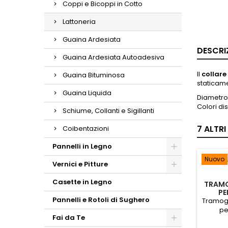
Coppi e Bicoppi in Cotto
Lattoneria
Guaina Ardesiata
DESCRI
Guaina Ardesiata Autoadesiva
Il
collare
Guaina Bituminosa
staticame
Guaina Liquida
Diametro
Colori di
Schiume, Collanti e Sigillanti
7 ALTR
Coibentazioni
Pannelli in Legno
Nuovo
Vernici e Pitture
Casette in Legno
TRAMO
PE
Pannelli e Rotoli di Sughero
Tramogg
pe
Fai da Te