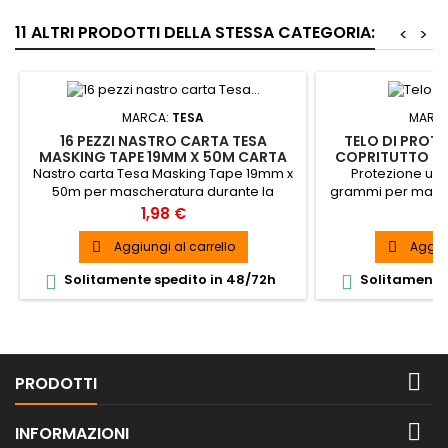
11 ALTRI PRODOTTI DELLA STESSA CATEGORIA:
<
>
MARCA:
TESA
MARC
16 PEZZI NASTRO CARTA TESA
TELO DI PROTE
MASKING TAPE 19MM X 50M CARTA
COPRITUTTO MU
GOMMATA MASCHERATURA
H
Nastro carta Tesa Masking Tape 19mm x
Protezione uni
50m per mascheratura durante la
grammi per macchi
verniciatura, confezione da 16 pezzi
umidità. Uso prof
Prezzo
P
1,98 €
1
Telo in polietile
p
Aggiungi al carrello
Aggiun


Solitamente spedito in 48/72h
Solitamente 



PRODOTTI

INFORMAZIONI