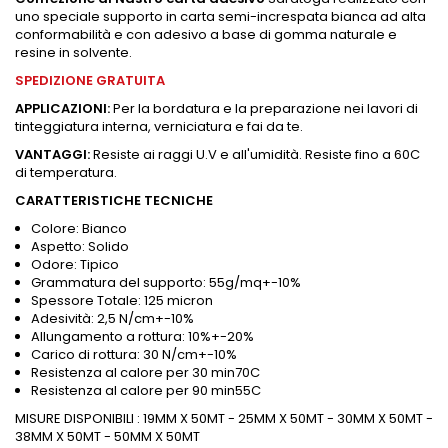
uno speciale supporto in carta semi-increspata bianca ad alta
conformabilità e con adesivo a base di gomma naturale e
resine in solvente.
SPEDIZIONE GRATUITA
APPLICAZIONI:
Per la bordatura e la preparazione nei lavori di
tinteggiatura interna, verniciatura e fai da te.
VANTAGGI:
Resiste ai raggi U.V e all'umidità. Resiste fino a 60C
di temperatura.
CARATTERISTICHE TECNICHE
Colore: Bianco
Aspetto: Solido
Odore: Tipico
Grammatura del supporto: 55g/mq+-10%
Spessore Totale: 125 micron
Adesività: 2,5 N/cm+-10%
Allungamento a rottura: 10%+-20%
Carico di rottura: 30 N/cm+-10%
Resistenza al calore per 30 min70C
Resistenza al calore per 90 min55C
MISURE DISPONIBILI : 19MM X 50MT - 25MM X 50MT - 30MM X 50MT -
38MM X 50MT - 50MM X 50MT