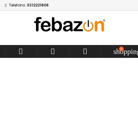
Telefono:
3312221806
0



shoppin