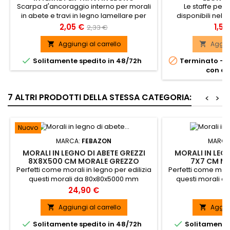
LAMELLARE
Scarpa d'ancoraggio interno per morali
Le staffe per 
in abete e travi in legno lamellare per
disponibili nell
connessioni legno-legno, legno-acciaio
45x90 - 45x90 Zin
Prezzo
Prezzo
Pre
2,05 €
1,55
2,33 €
o calcestruzzo.
80x80 - 90x90 - 100
base
- 160x160
Aggiungi al carrello
Aggiun




Solitamente spedito in 48/72h
Terminato - P
con al
7 ALTRI PRODOTTI DELLA STESSA CATEGORIA:
<
>
Nuovo
MARCA:
FEBAZON
MARCA
MORALI IN LEGNO DI ABETE GREZZI
MORALI IN LEGN
8X8X500 CM MORALE GREZZO
7X7 CM M
Perfetti come morali in legno per edilizia
Perfetti come moral
questi morali da 80x80x5000 mm
questi morali d
risultano essere ideali per molteplici
essere ideali p
Prezzo
P
24,90 €
7
scopi
Aggiungi al carrello
Aggiun




Solitamente spedito in 48/72h
Solitamente 