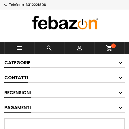
Telefono:
3312221806
0



shopping_cart
CATEGORIE
CONTATTI
RECENSIONI
PAGAMENTI