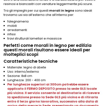
resinosi e biancastri con venature leggermente più scure.
Tra gli impieghi per cui questi
morali in legno
sono ideali
troviamo usi sia all’esterno che all’interno per:
falegnameria
mobili
arredamenti
infissi
travi strutturali lamellari e massicce
Perfetti come morali in legno per edilizia
questi morali risultano essere ideali per
molteplici scopi
Caratteristiche tecniche
Materiale: legno di abete
Uso: interno/esterno
Sezione: 8x8 cm
Lunghezze: 200 - 400 cm
Per lunghezze superiori ai 300cm potrebbe essere
applicato il FERMO DEPOSITO presso la sede GLS locale
più vicina. Il servizio consente al destinatario di ricevere
la spedizione presso la Sede GLS più vicina e di ritirarla
entro il terzo giorno lavorativo, successivo alla data di
arrivo della merce in Sede, presentando un documento