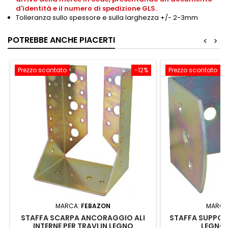
d'identità e il numero di spedizione GLS.
Tolleranza sullo spessore e sulla larghezza +/- 2-3mm
POTREBBE ANCHE PIACERTI
<
>
Prezzo scontato
-12%
Prezzo scontato
MARCA:
FEBAZON
MARCA
STAFFA SCARPA ANCORAGGIO ALI
STAFFA SUPPORT
INTERNE PER TRAVI IN LEGNO
LEGNO 