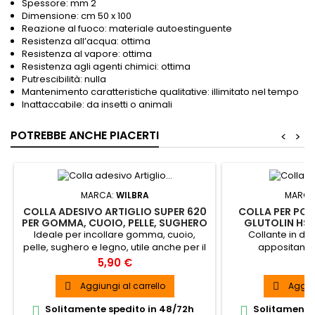
Spessore: mm 2
Dimensione: cm 50 x 100
Reazione al fuoco: materiale autoestinguente
Resistenza all’acqua: ottima
Resistenza al vapore: ottima
Resistenza agli agenti chimici: ottima
Putrescibilità: nulla
Mantenimento caratteristiche qualitative: illimitato nel tempo
Inattaccabile: da insetti o animali
POTREBBE ANCHE PIACERTI
<
>
MARCA:
WILBRA
MARCA
COLLA ADESIVO ARTIGLIO SUPER 620
COLLA PER POL
PER GOMMA, CUOIO, PELLE, SUGHERO
GLUTOLIN HS 
E LEGNO
D
Ideale per incollare gomma, cuoio,
Collante in d
pelle, sughero e legno, utile anche per il
appositamen
fai da te da tenere sempre a casa per
l'applicazione dei 
Prezzo
P
5,90 €
7
ogni evenienza
D
Aggiungi al carrello
Aggiun


Solitamente spedito in 48/72h
Solitamente 

