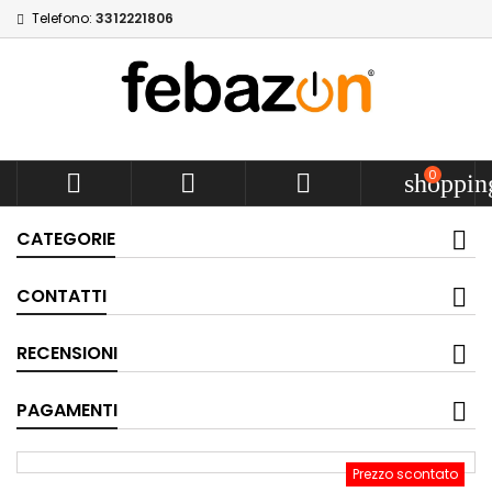
Telefono:
3312221806
0



shoppin
CATEGORIE
CONTATTI
RECENSIONI
PAGAMENTI
Prezzo scontato