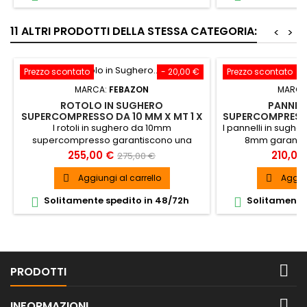
11 ALTRI PRODOTTI DELLA STESSA CATEGORIA:
<
>
Prezzo scontato
- 20,00 €
Prezzo scontato
MARCA:
FEBAZON
MARCA
ROTOLO IN SUGHERO
PANNEL
SUPERCOMPRESSO DA 10 MM X MT 1 X
SUPERCOMPRESS
10 (10 MQ)
- 10 MQ F
I rotoli in sughero da 10mm
I pannelli in sug
supercompresso garantiscono una
8mm garantis
grande durabilità e stabilità anche se
durabilità e stabi
Prezzo
Prezzo
Prezzo
255,00 €
210,00
275,00 €
soggetto ad alte variazioni di
ad alte variazi
base
temperatura.
Aggiungi al carrello
Aggiun


Solitamente spedito in 48/72h
Solitamente 



PRODOTTI

INFORMAZIONI