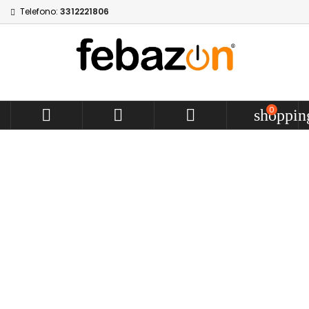
Telefono:
3312221806
0



shoppin