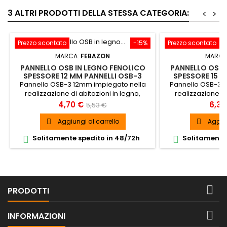
3 ALTRI PRODOTTI DELLA STESSA CATEGORIA:
<
>
Prezzo scontato
-15%
Prezzo scontato
MARCA:
FEBAZON
MARCA
PANNELLO OSB IN LEGNO FENOLICO
PANNELLO OSB 
SPESSORE 12 MM PANNELLI OSB-3
SPESSORE 15 M
Pannello OSB-3 12mm impiegato nella
Pannello OSB-3 
realizzazione di abitazioni in legno,
realizzazione di
sottofondi, imballaggi ma anche in
sottofondi, imb
Prezzo
Prezzo
Prez
4,70 €
6,37
5,53 €
arredamento di design, o come base
arredamento di 
base
per pavimenti da rivestire in parquet
per pavimenti da
Aggiungi al carrello
Aggiun


Solitamente spedito in 48/72h
Solitamente 



PRODOTTI

INFORMAZIONI