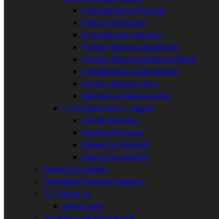
Impregnanti all'acqua
Finiture all'acqua
Impregnanti sintetici
Fondi e finiture sintetiche
Fondi e finiture poliuretaniche
Catalizzatori poliuretanici
Fondi e finiture nitro
Restauro e Manutentivi


Smalti Ferro - Legno
Smalti Sintetici
Smalti all'Acqua
Diluenti e Solventi
Linea Carrozzeria
Casette in Legno
Pannelli e Rotoli di Sughero


Fai da Te
Linea casa
Accessori Mobili e Porte