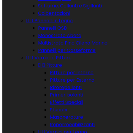
Schiume, Collanti e Sigillanti
Coibentazioni


Pannelli in Legno
Pannelli OSB
Monostrato Abete
Multistrato Pino Cileno Marino
Pannelli per Casseforme


Vernici e Pitture


Pitture
Pitture per Interno
Pitture per Esterno
Idrorepellenti
Primer isolanti
Effetti Speciali
Stucchi
Mascherature
Impermeabilizzanti


Vernici per Legno