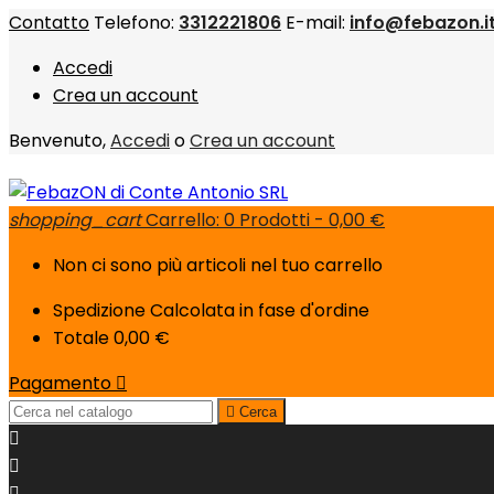
Contatto
Telefono:
3312221806
E-mail:
info@febazon.i
Accedi
Crea un account
Benvenuto,
Accedi
o
Crea un account
shopping_cart
Carrello:
0
Prodotti - 0,00 €
Non ci sono più articoli nel tuo carrello
Spedizione
Calcolata in fase d'ordine
Totale
0,00 €
Pagamento


Cerca


