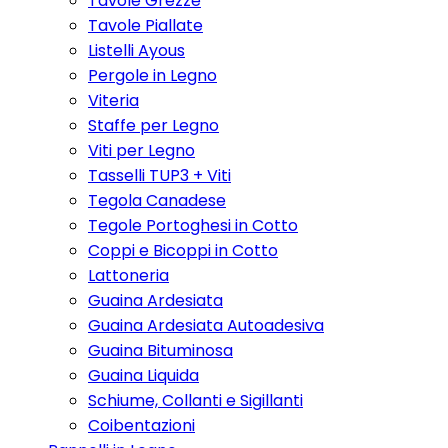
Tavole Grezze
Tavole Piallate
Listelli Ayous
Pergole in Legno
Viteria
Staffe per Legno
Viti per Legno
Tasselli TUP3 + Viti
Tegola Canadese
Tegole Portoghesi in Cotto
Coppi e Bicoppi in Cotto
Lattoneria
Guaina Ardesiata
Guaina Ardesiata Autoadesiva
Guaina Bituminosa
Guaina Liquida
Schiume, Collanti e Sigillanti
Coibentazioni