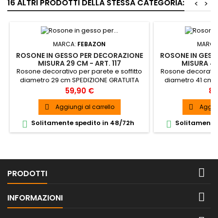
16 ALTRI PRODOTTI DELLA STESSA CATEGORIA:
<
>
MARCA:
FEBAZON
MARCA
ROSONE IN GESSO PER DECORAZIONE
ROSONE IN GESS
MISURA 29 CM - ART. 117
MISURA 41 
Rosone decorativo per parete e soffitto
Rosone decorativo
diametro 29 cm SPEDIZIONE GRATUITA
diametro 41 cm 
Prezzo
Pr
59,90 €
89
Aggiungi al carrello
Aggiun


Solitamente spedito in 48/72h
Solitamente 



PRODOTTI

INFORMAZIONI