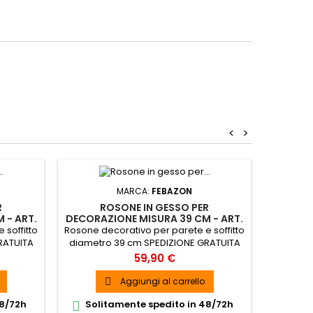
<
>
MARCA:
FEBAZON
R
ROSONE IN GESSO PER
R
 - ART.
DECORAZIONE MISURA 39 CM - ART.
DECORAZ
145
 soffitto
Rosone decorativo per parete e soffitto
Rosone de
RATUITA
diametro 39 cm SPEDIZIONE GRATUITA
diametro
Prezzo
59,90 €
Aggiungi al carrello

48/72h
Solitamente spedito in 48/72h
Soli

