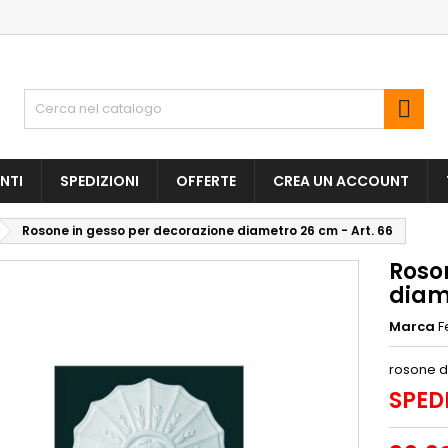

NTI
SPEDIZIONI
OFFERTE
CREA UN ACCOUNT
Rosone in gesso per decorazione diametro 26 cm - Art. 66
Roso
diame
Marca
F
rosone d
SPED