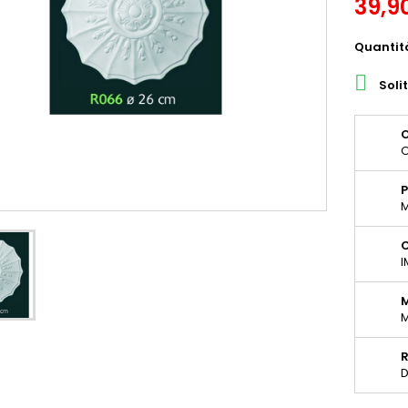
39,9
Quantit

Soli
O
O
P
M
C
I
M
D