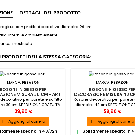
ZIONE
DETTAGLI DEL PRODOTTO
regiato con profilo decorativo diametro 26 cm
asa: Interni e ambienti esterni
ianco, mesticato
RI PRODOTTI DELLA STESSA CATEGORIA:
MARCA:
FEBAZON
MARCA:
FEBAZON
ROSONE IN GESSO PER
ROSONE IN GESSO PE
ZIONE MISURA 30 CM - ART.
DECORAZIONE MISURA 48 CM
120
151
decorativo per parete e soffitto
Rosone decorativo per parete e
ro 30 cm SPEDIZIONE GRATUITA
diametro 48 cm SPEDIZIONE G
Prezzo
Prezzo
39,90 €
59,90 €
Aggiungi al carrello
Aggiungi al carrello


itamente spedito in 48/72h
Solitamente spedito in 
