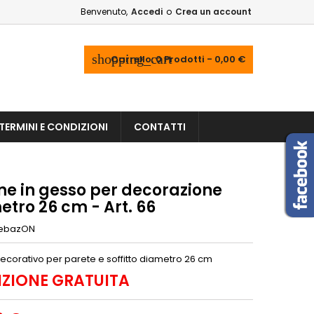
Benvenuto,
Accedi
o
Crea un account
shopping_cart
Carrello:
0
Prodotti - 0,00 €
TERMINI E CONDIZIONI
CONTATTI
ne in gesso per decorazione
tro 26 cm - Art. 66
ebazON
ecorativo per parete e soffitto diametro 26 cm
IZIONE GRATUITA