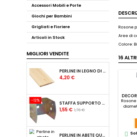
Accessori Mobili e Porte
DESCRI
Giochi per Bambini
Grigliati e Fioriere
Rosone p
Aree di c
Articoli in Stock
Colore: B
MIGLIORI VENDITE
16 ALT
PERLINE IN LEGNO DI PINO DA RIVESTIMENTO DA 1X10 CM PERLINE 1CM
Prezzo
4,20 €
DECORA
-12%
Rosone 
STAFFA SUPPORTO A U PER TRAVI IN LEGNO LAMELLARE
diamet
Prezzo
Prezzo
1,55 €
1,76 €
base
Sol

PERLINE IN ABETE QUALITÀ A/B DA 20X150 MM PERLINE IN LEGNO PERLINE 2CM