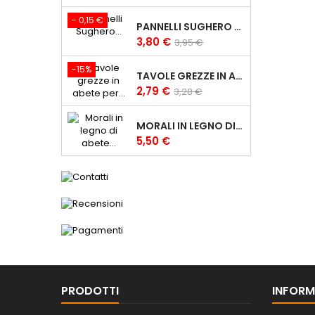
- 0,15 €
PANNELLI SUGHERO SUPERCOMPRESSO DA 3 MM - 100X50CM FOGLI SUGHERO
Prezzo
Prezzo
3,80 €
3,95 €
base
-15%
TAVOLE GREZZE IN ABETE PER CARPENTERIA 2,5X10 CM TAVOLE IN LEGNO
Prezzo
Prezzo
2,79 €
3,28 €
base
MORALI IN LEGNO DI ABETE GREZZI 6X6 CM MORALE GREZZO
Prezzo
5,50 €
PRODOTTI
INFORM