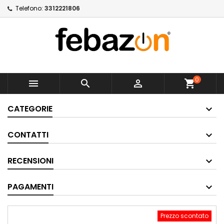
Telefono:
3312221806
0



shopping_cart
CATEGORIE
CONTATTI
RECENSIONI
PAGAMENTI
Prezzo scontato