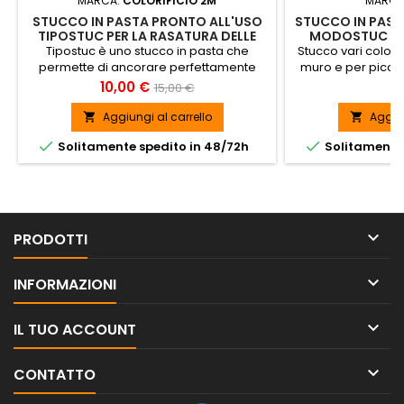
MARCA:
COLORIFICIO 2M
MARCA
STUCCO IN PASTA PRONTO ALL'USO
STUCCO IN PAST
TIPOSTUC PER LA RASATURA DELLE
MODOSTUC ROV
PARETI
NOCE, NOCE 
Tipostuc è uno stucco in pasta che
Stucco vari color
permette di ancorare perfettamente
muro e per piccoli
qualsiasi tipo di pittura o carta da parati,
0
Prezzo
Prezzo
P
10,00 €
3
15,00 €
oltre ad essere verniciabile con qualsiasi
base
tipo di pittura. SPEDIZIONE GRATUITA
Aggiungi al carrello
Aggiun




Solitamente spedito in 48/72h
Solitamente 

PRODOTTI

INFORMAZIONI

IL TUO ACCOUNT

CONTATTO