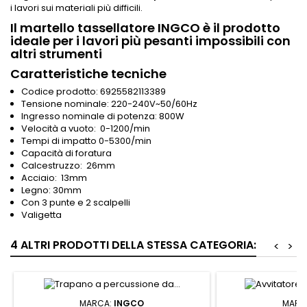
i lavori sui materiali più difficili.
Il martello tassellatore INGCO è il prodotto
ideale per i lavori più pesanti impossibili con
altri strumenti
Caratteristiche tecniche
Codice prodotto: 6925582113389
Tensione nominale: 220-240V~50/60Hz
Ingresso nominale di potenza: 800W
Velocità a vuoto: 0-1200/min
Tempi di impatto 0-5300/min
Capacità di foratura
Calcestruzzo: 26mm
Acciaio: 13mm
Legno: 30mm
Con 3 punte e 2 scalpelli
Valigetta
4 ALTRI PRODOTTI DELLA STESSA CATEGORIA:
<
>
MARCA:
INGCO
MARC