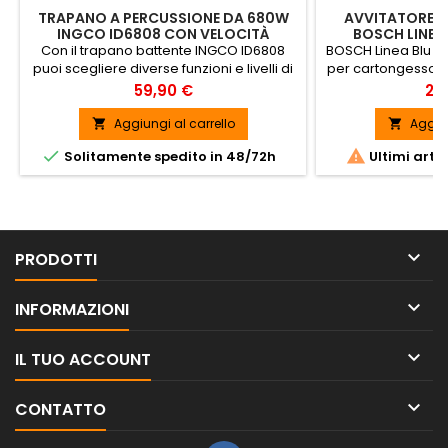
TRAPANO A PERCUSSIONE DA 680W
AVVITATORE 
INGCO ID6808 CON VELOCITÀ
BOSCH LINEA 
REGOLABILE
Con il trapano battente INGCO ID6808
BOSCH Linea Blu GSR
puoi scegliere diverse funzioni e livelli di
per cartongesso p
velocità SPEDIZIONE GRATUITA
nell
Prezzo
Pr
59,90 €
29
Aggiungi al carrello
Aggiun




Solitamente spedito in 48/72h
Ultimi arti

PRODOTTI

INFORMAZIONI

IL TUO ACCOUNT

CONTATTO