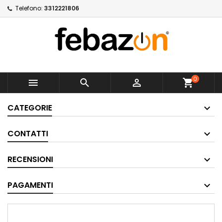
Telefono:
3312221806
0



shopping_cart
CATEGORIE
CONTATTI
RECENSIONI
PAGAMENTI