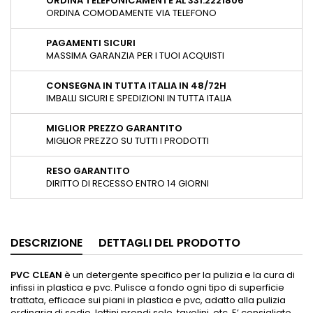
ORDINA TELEFONICAMENTE AL 331.2221806
ORDINA COMODAMENTE VIA TELEFONO
PAGAMENTI SICURI
MASSIMA GARANZIA PER I TUOI ACQUISTI
CONSEGNA IN TUTTA ITALIA IN 48/72H
IMBALLI SICURI E SPEDIZIONI IN TUTTA ITALIA
MIGLIOR PREZZO GARANTITO
MIGLIOR PREZZO SU TUTTI I PRODOTTI
RESO GARANTITO
DIRITTO DI RECESSO ENTRO 14 GIORNI
DESCRIZIONE
DETTAGLI DEL PRODOTTO
PVC CLEAN
è un detergente specifico per la pulizia e la cura di
infissi in plastica e pvc. Pulisce a fondo ogni tipo di superficie
trattata, efficace sui piani in plastica e pvc, adatto alla pulizia
ordinaria di sedie, lettini prendi sole, tavolini, etc. E’ consigliato