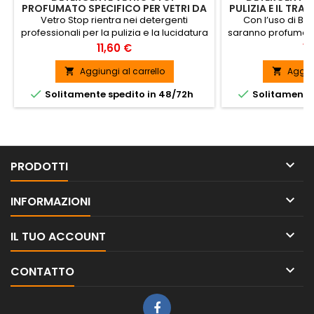
PROFUMATO SPECIFICO PER VETRI DA
PULIZIA E IL TRA
750 ML
IN LEGN
Vetro Stop rientra nei detergenti
Con l’uso di Bril
professionali per la pulizia e la lucidatura
saranno profumati, 
di vetri, specchi e infissi della tua casa.
principe degli elem
Prezzo
Pr
11,60 €
14
SPEDIZIONE GRATUITA
SPEDIZI
Aggiungi al carrello
Aggiun




Solitamente spedito in 48/72h
Solitamente 

PRODOTTI

INFORMAZIONI

IL TUO ACCOUNT

CONTATTO