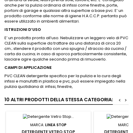
anche per la pulizia ordinaria di infissi come finestre, porte,
portoni di garage e qualsiasi altra superficie a base pvc. E’ un
prodotto conforme alle norme di igiene H.A.C.C.P. pertanto può
essere utilizzato in ambienti alimentari.
ISTRUZIONI D’USO
E’ un prodotto pronto all’uso. Nebulizzare un leggero velo di PVC
CLEAN sulla superficie da trattare da una distanza di circa 20
cm.; stendere il prodotto con una spugna / straccio da cucina /
carta da cucina; in caso di sporco particolarmente consistente,
lasciare agire qualche secondo prima di rimuoverlo.
CAMPI DI APPLICAZIONE
PVC CLEAN detergente specifico per la pulizia e la cura degli
infissi e manufatti in plastica e pvc, può essere impiegato nella
pulizia quotidiana di: infissi, finestre,
10 ALTRI PRODOTTI DELLA STESSA CATEGORIA:
<
>
MARCA:
LINEA STOP
MARCA:
DETERGENTE VETRO STOP
DETERGENTE B