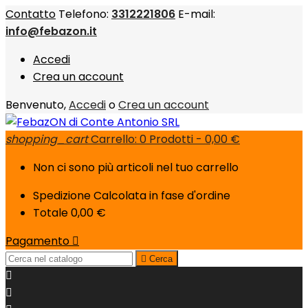
Contatto
Telefono:
3312221806
E-mail:
info@febazon.it
Accedi
Crea un account
Benvenuto,
Accedi
o
Crea un account
shopping_cart
Carrello:
0
Prodotti - 0,00 €
Non ci sono più articoli nel tuo carrello
Spedizione
Calcolata in fase d'ordine
Totale
0,00 €
Pagamento


Cerca

