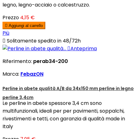
legno, legno-acciaio o calcestruzzo.
Prezzo
4,15 €

Aggiungi al carrello
Più

Solitamente spedito in 48/72h

Anteprima
Riferimento:
perab34-200
Marca:
FebazON
Perline in abete qualità A/B da 34x150 mm perline in legno
perline 3,4cm
Le perline in abete spessore 3,4 cm sono
multifunzionali, ideali per per pavimenti, soppalchi,
rivestimenti e tetti, con garanzia di qualità made in
Italy