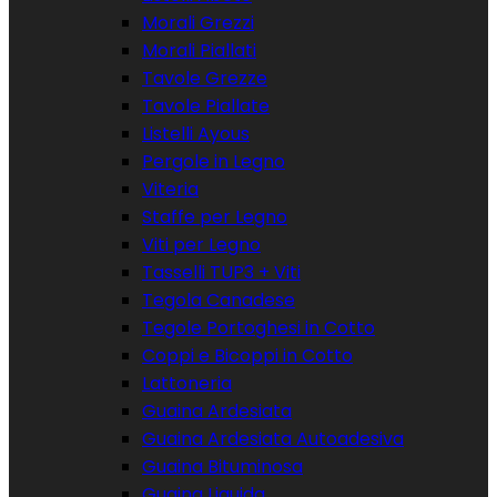
Morali Grezzi
Morali Piallati
Tavole Grezze
Tavole Piallate
Listelli Ayous
Pergole in Legno
Viteria
Staffe per Legno
Viti per Legno
Tasselli TUP3 + Viti
Tegola Canadese
Tegole Portoghesi in Cotto
Coppi e Bicoppi in Cotto
Lattoneria
Guaina Ardesiata
Guaina Ardesiata Autoadesiva
Guaina Bituminosa
Guaina Liquida