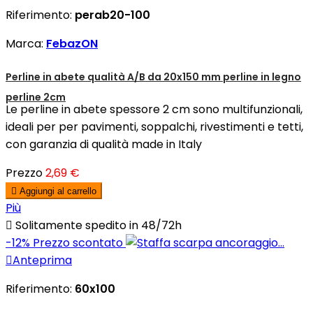
Riferimento:
perab20-100
Marca:
FebazON
Perline in abete qualità A/B da 20x150 mm perline in legno
perline 2cm
Le perline in abete spessore 2 cm sono multifunzionali,
ideali per per pavimenti, soppalchi, rivestimenti e tetti,
con garanzia di qualità made in Italy
Prezzo
2,69 €

Aggiungi al carrello
Più

Solitamente spedito in 48/72h
-12%
Prezzo scontato

Anteprima
Riferimento:
60x100