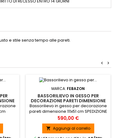
IRITTO DI RECESSO ENTRO 14 GIORNI
sto e stile senza tempo alle pareti.
<
>
MARCA:
FEBAZON
 PER
BASSORILIEVO IN GESSO PER
BAS
NSIONE
DECORAZIONE PARETI DIMENSIONE
DECORA
09
111X51 CM - ART. BA001
2
orazione
Bassorilievo in gesso per decorazione
Bassoril
 cm
pareti dimensione 111x51 cm SPEDIZIONE
par
GRATUITA
Prezzo
590,00 €
Aggiungi al carrello
