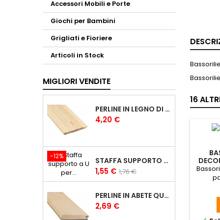
Accessori Mobili e Porte
Giochi per Bambini
Grigliati e Fioriere
DESCRI
Articoli in Stock
Bassorili
Bassoril
MIGLIORI VENDITE
16 ALT
PERLINE IN LEGNO DI PINO DA RIVESTIMENTO DA 1X10 CM PERLINE 1CM
Prezzo
4,20 €
BA
-12%
STAFFA SUPPORTO A U PER TRAVI IN LEGNO LAMELLARE
DECOR
Bassori
Prezzo
Prezzo
1,55 €
1,76 €
pa
base
PERLINE IN ABETE QUALITÀ A/B DA 20X150 MM PERLINE IN LEGNO PERLINE 2CM
Prezzo
2,69 €