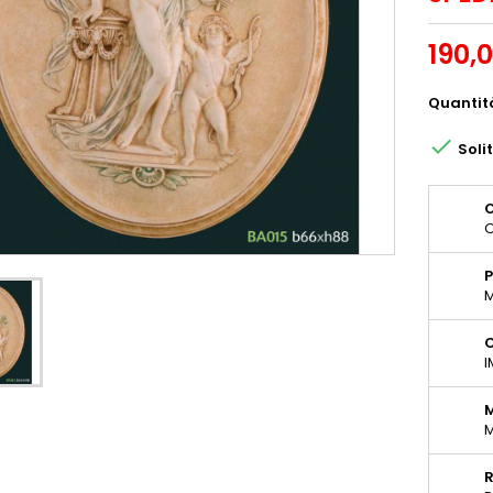
190,
Quantit

Soli
O
O
P
M
C
I
M