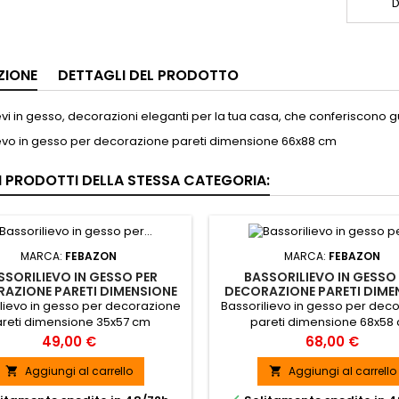
D
ZIONE
DETTAGLI DEL PRODOTTO
evi in gesso, decorazioni eleganti per la tua casa, che conferiscono gu
ievo in gesso per decorazione pareti dimensione 66x88 cm
RI PRODOTTI DELLA STESSA CATEGORIA:
MARCA:
FEBAZON
MARCA:
FEBAZON
SSORILIEVO IN GESSO PER
BASSORILIEVO IN GESSO
AZIONE PARETI DIMENSIONE
DECORAZIONE PARETI DIME
35X57 CM - ART. BA031
68X58 CM - ART. BA0
lievo in gesso per decorazione
Bassorilievo in gesso per dec
reti dimensione 35x57 cm
pareti dimensione 68x58
SPEDIZIONE GRATUITA
SPEDIZIONE GRATUITA
Prezzo
Prezzo
49,00 €
68,00 €
Aggiungi al carrello
Aggiungi al carrello

