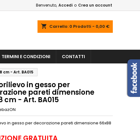
Benvenuto,
Accedi
o
Crea un account
shopping_cart
Carrello:
0
Prodotti - 0,00 €
TERMINI E CONDIZIONI
CONTATTI
8 cm - Art. BA015
rilievo in gesso per
razione pareti dimensione
 cm - Art. BA015
ebazON
ievo in gesso per decorazione pareti dimensione 66x88
IZIONE GRATUITA