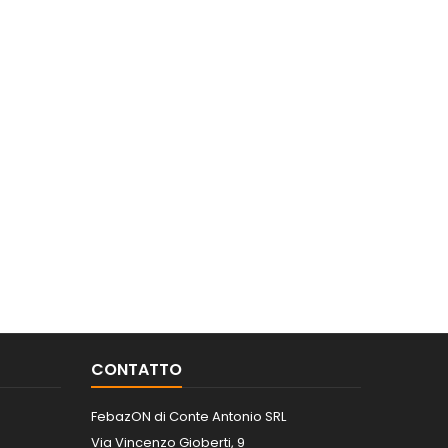
CONTATTO
FebazON di Conte Antonio SRL
Via Vincenzo Gioberti, 9