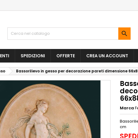

ENTI
SPEDIZIONI
OFFERTE
CREA UN ACCOUNT
sso
Bassorilievo in gesso per decorazione pareti dimensione 66x8
Basso
deco
66x88
Marca
F
Bassoril
cm
SPED