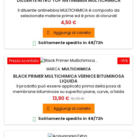
DILUENTE NITRO TOP ANTINEBBIA MULTICHIMICA
Il diluente antinebbia MULTICHIMICA è composto da
selezionate materie prime ed è privo di clorurati
Prezzo
4,50 €
Aggiungi al carrello

Solitamente spedito in 48/72h

Prezzo scontato
-15%
MARCA:
MULTICHIMICA
BLACK PRIMER MULTICHIMICA VERNICE BITUMINOSA
LIQUIDA
Il prodotto può essere applicato prima della posa di
membrane bituminose su superfici piane, curve, a falda
inclinata o verticale, strutture metalliche, grondaie, canali,
Prezzo
Prezzo
13,90 €
16,35 €
serbatoi, lamiere e per proteggere interrati in cemento.
base
Aggiungi al carrello

Solitamente spedito in 48/72h
