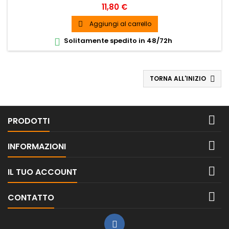
Prezzo
11,80 €
Aggiungi al carrello

Solitamente spedito in 48/72h

TORNA ALL'INIZIO


PRODOTTI

INFORMAZIONI

IL TUO ACCOUNT

CONTATTO