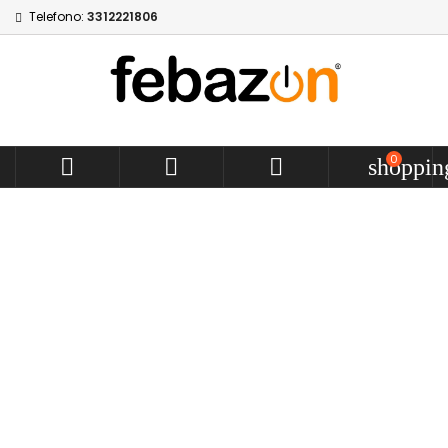
Telefono:
3312221806
0



shoppin