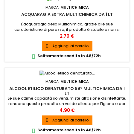
MARCA:
MULTICHIMICA
ACQUARAGIA EXTRA MULTICHIMICA DA 1 LT
L'acquaragia della Multichimica, grazie alle sue
caratteristiche di purezza, il prodotto è stabile e non si
deteriora.
Prezzo
2,70 €
Aggiungi al carrello

Solitamente spedito in 48/72h

MARCA:
MULTICHIMICA
ALCOOL ETILICO DENATURATO 99° MULTICHIMICA DA 1
LT
Le sue ottime capacità solventi, miste all’azione disinfettante,
rendono questo prodotto un valido alleato per l’igiene e per
la sanificazione degli ambienti.
Prezzo
4,90 €
Aggiungi al carrello

Solitamente spedito in 48/72h
