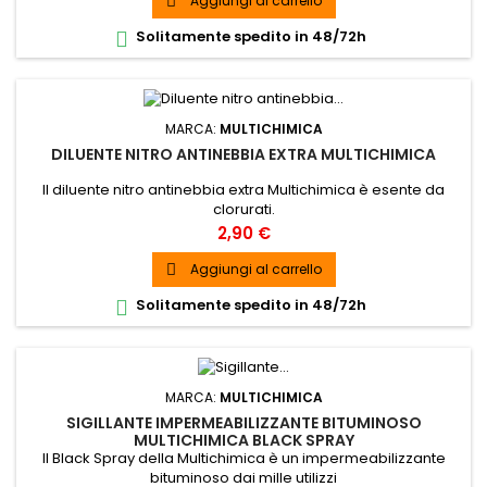
Aggiungi al carrello

Solitamente spedito in 48/72h

MARCA:
MULTICHIMICA
DILUENTE NITRO ANTINEBBIA EXTRA MULTICHIMICA
Il diluente nitro antinebbia extra Multichimica è esente da
clorurati.
Prezzo
2,90 €
Aggiungi al carrello

Solitamente spedito in 48/72h

MARCA:
MULTICHIMICA
SIGILLANTE IMPERMEABILIZZANTE BITUMINOSO
MULTICHIMICA BLACK SPRAY
Il Black Spray della Multichimica è un impermeabilizzante
bituminoso dai mille utilizzi