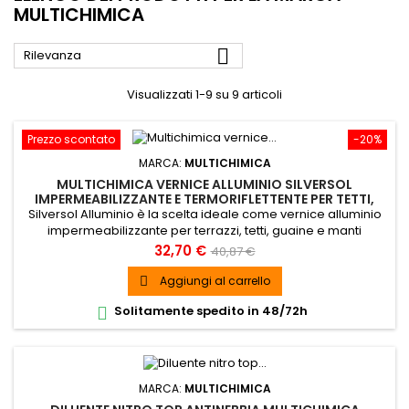
MULTICHIMICA

Rilevanza
Visualizzati 1-9 su 9 articoli
Prezzo scontato
-20%
MARCA:
MULTICHIMICA
MULTICHIMICA VERNICE ALLUMINIO SILVERSOL
IMPERMEABILIZZANTE E TERMORIFLETTENTE PER TETTI,
TERRAZZI, GUAINA
Silversol Alluminio è la scelta ideale come vernice alluminio
impermeabilizzante per terrazzi, tetti, guaine e manti
bituminosi, ma è anche un’ottima vernice
Prezzo
Prezzo
32,70 €
40,87 €
termoriflettente grazie alle sue caratteristiche tecniche che
base
permettono un’azione riflettente dei raggi solari
Aggiungi al carrello

Solitamente spedito in 48/72h

MARCA:
MULTICHIMICA