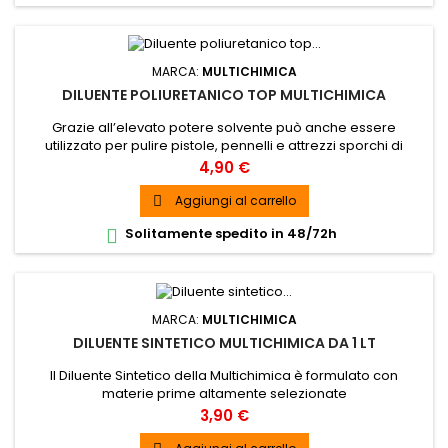
MARCA:
MULTICHIMICA
DILUENTE POLIURETANICO TOP MULTICHIMICA
Grazie all’elevato potere solvente può anche essere
utilizzato per pulire pistole, pennelli e attrezzi sporchi di
vernice.
Prezzo
4,90 €
Aggiungi al carrello

Solitamente spedito in 48/72h

MARCA:
MULTICHIMICA
DILUENTE SINTETICO MULTICHIMICA DA 1 LT
Il Diluente Sintetico della Multichimica è formulato con
materie prime altamente selezionate
Prezzo
3,90 €