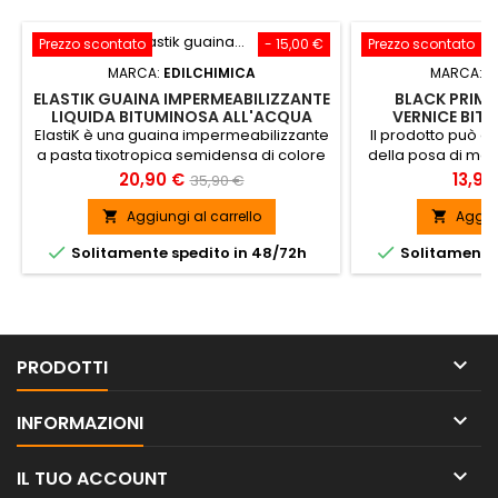
Prezzo scontato
- 15,00 €
Prezzo scontato
MARCA:
EDILCHIMICA
MARCA:
M
ELASTIK GUAINA IMPERMEABILIZZANTE
BLACK PRIME
LIQUIDA BITUMINOSA ALL'ACQUA
VERNICE BIT
ElastiK è una guaina impermeabilizzante
Il prodotto può e
a pasta tixotropica semidensa di colore
della posa di me
nero. Impermeabilizzante universale per
superfici piane, cu
Prezzo
Prezzo
Prezz
20,90 €
13,90
35,90 €
l'edilizia SPEDIZIONE GRATUITA
verticale, struttur
base
canali, serba
Aggiungi al carrello
Aggiun


proteggere int


Solitamente spedito in 48/72h
Solitamente 

PRODOTTI

INFORMAZIONI

IL TUO ACCOUNT