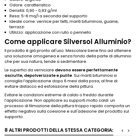
Odore: caratteristico
Densità: 0,90 - 0,93 g/ml
Resa: 5-6 mq/l a seconda del supporto
Ideale come: vernice per tetti, manti bituminosi, guaine,
terrazzi
Utilizzo: applicazione con rullo o pennello
Come applicare Silversol Alluminio?
Il prodotto è già pronto all'uso. Mescolare bene fino ad ottenere
una soluzione omogenea e senza fondo della parte di alluminio
che per sua natura, tende a sedimentare.
Le superfici da verniciare
devono essere perfettamente
asciutte, depolverizzate e pulite
. Sui manti bituminosi si
consiglia l’applicazione dopo 6 mesi dalla posa, al fine di
evitare distacco ed esfoliazione della pittura.
Evitare le condizioni estreme di caldo o freddo durante
l’applicazione. Non applicare su supporti molto caldi: un
processo di filmazione della pittura troppo rapido comporta un
effetto negativo sulla coesione e sull'adesione del prodotto sul
supporto.
8 ALTRI PRODOTTI DELLA STESSA CATEGORIA:
<
>