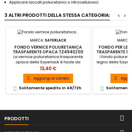
Applicare laccati poliuretanici o nitrocellulosici.
3 ALTRI PRODOTTI DELLA STESSA CATEGORIA:
<
>
MARCA:
SAYERLACK
MARCA:
FONDO VERNICE POLIURETANICA
FONDO PER LEG
TRASPARENTE OPACA TZ4940/00
TRASPARENTE SA
SAYERLACK DA 1LT
D
La vernice poliuretanica trasparente
l fondo poliuret
opaca della Sayerlack è facile da
legno della Sayerl
applicare e garantisce una copertura
qualità e di grand
Prezzo
P
13,40 €
12
molto elevata.
Aggiungi al carrello
Aggiun


Solitamente spedito in 48/72h
Solitamente 



PRODOTTI