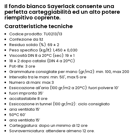
Il fondo bianco Sayerlack consente una
perfetta carteggiabilità ed un alto potere
riempitivo coprente.
Caratteristiche tecniche
Codice prodotto: TU0213/13
Confezione da 1Lt
Residuo solido (%): 69 ± 2
Peso specifico (kg/lt): 1,450 ± 0,030
Viscosità DIN 8 a 20°C (sec): 19 ± 1
18 ± 2 dopo catalisi (DIN 4 a 20°C)
Pot-life: 3 ore
Grammature consigliate per mano (gr/m2): min. 100, max 200
Intervallo tra le mani: min. 50', max 5 ore
Numero di mani: max 3
Essiccazione all'aria (100 gr/m2 a 20°C): fuori polvere 10’
fuori impronta 35’
accatastabile 8 ore
Essiccazione in tunnel (100 gr/m2) : ciclo consigliato
aria ventilata 15’
50°C 60’
aria ventilata 15’
Carteggiatura: dopo un minimo di 12 ore
Sovraverniciatura: attendere almeno 12 ore.