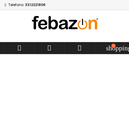
Telefono:
3312221806
0



shoppin