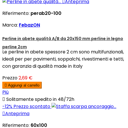

Anteprima
Riferimento:
perab20-100
Marca:
FebazON
Perline in abete qualità A/B da 20x150 mm perline in legno
perline 2cm
Le perline in abete spessore 2 cm sono multifunzionali,
ideali per per pavimenti, soppalchi, rivestimenti e tetti,
con garanzia di qualità made in Italy
Prezzo
2,69 €

Aggiungi al carrello
Più

Solitamente spedito in 48/72h
-12%
Prezzo scontato

Anteprima
Riferimento:
60x100