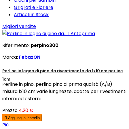
Giochi per Bambini
Grigliati e Fioriere
Articoli in Stock
Migliori vendite

Anteprima
Riferimento:
perpino300
Marca:
FebazON
Perline in legno di pino da rivestimento da 1x10 cm perline
1cm
Perline in pino, perlina pino di prima qualità (A/B)
misura 1x10 cm varie lunghezze, adatte per rivestimenti
interni ed esterni
Prezzo
4,20 €

Aggiungi al carrello
Più