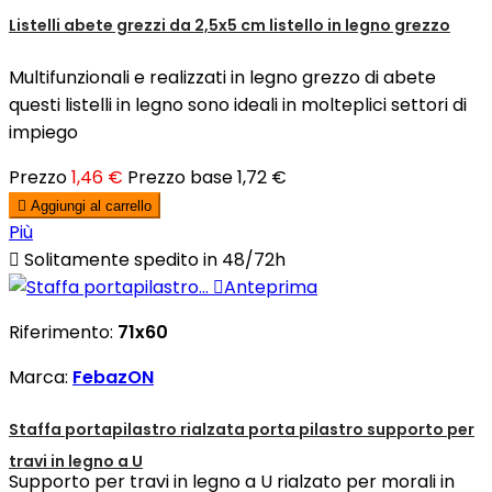
Listelli abete grezzi da 2,5x5 cm listello in legno grezzo
Multifunzionali e realizzati in legno grezzo di abete
questi listelli in legno sono ideali in molteplici settori di
impiego
Prezzo
1,46 €
Prezzo base
1,72 €

Aggiungi al carrello
Più

Solitamente spedito in 48/72h

Anteprima
Riferimento:
71x60
Marca:
FebazON
Staffa portapilastro rialzata porta pilastro supporto per
travi in legno a U
Supporto per travi in legno a U rialzato per morali in