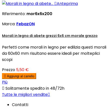

Anteprima
Riferimento:
mor6x6x200
Marca:
FebazON
Morali in legno di abete grezzi 6x6 cm morale grezzo
Perfetti come morali in legno per edilizia questi morali
da 60x60 mm risultano essere ideali per molteplici
scopi
Prezzo
5,50 €

Aggiungi al carrello
Più

Solitamente spedito in 48/72h
Tutte le migliori vendite

Contatti