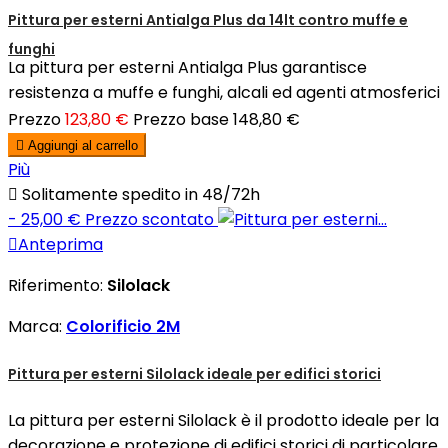
Pittura per esterni Antialga Plus da 14lt contro muffe e
funghi
La pittura per esterni Antialga Plus garantisce
resistenza a muffe e funghi, alcali ed agenti atmosferici
Prezzo
123,80 €
Prezzo base
148,80 €

Aggiungi al carrello
Più

Solitamente spedito in 48/72h
- 25,00 €
Prezzo scontato

Anteprima
Riferimento:
Silolack
Marca:
Colorificio 2M
Pittura per esterni Silolack ideale per edifici storici
La pittura per esterni Silolack è il prodotto ideale per la
decorazione e protezione di edifici storici di particolare