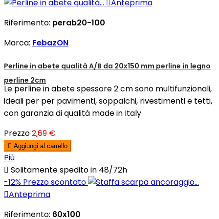

Anteprima
Riferimento:
perab20-100
Marca:
FebazON
Perline in abete qualità A/B da 20x150 mm perline in legno
perline 2cm
Le perline in abete spessore 2 cm sono multifunzionali,
ideali per per pavimenti, soppalchi, rivestimenti e tetti,
con garanzia di qualità made in Italy
Prezzo
2,69 €

Aggiungi al carrello
Più

Solitamente spedito in 48/72h
-12%
Prezzo scontato

Anteprima
Riferimento:
60x100