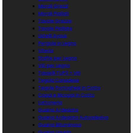
Morali Grezzi
Morali Piallati
Tavole Grezze
Tavole Piallate
Listelli Ayous
Pergole in Legno
Viteria
Staffe per Legno
Viti per Legno
Tasselli TUP3 + Viti
Tegola Canadese
Tegole Portoghesi in Cotto
Coppi e Bicoppi in Cotto
Lattoneria
Guaina Ardesiata
Guaina Ardesiata Autoadesiva
Guaina Bituminosa
Guaina Liquida