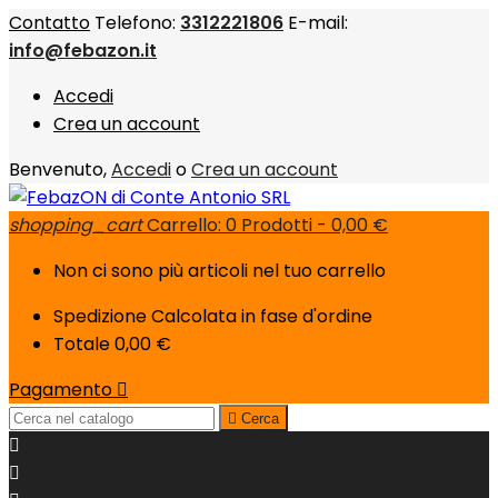
Contatto
Telefono:
3312221806
E-mail:
info@febazon.it
Accedi
Crea un account
Benvenuto,
Accedi
o
Crea un account
shopping_cart
Carrello:
0
Prodotti - 0,00 €
Non ci sono più articoli nel tuo carrello
Spedizione
Calcolata in fase d'ordine
Totale
0,00 €
Pagamento


Cerca

