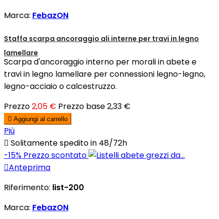
Marca:
FebazON
Staffa scarpa ancoraggio ali interne per travi in legno
lamellare
Scarpa d'ancoraggio interno per morali in abete e
travi in legno lamellare per connessioni legno-legno,
legno-acciaio o calcestruzzo.
Prezzo
2,05 €
Prezzo base
2,33 €

Aggiungi al carrello
Più

Solitamente spedito in 48/72h
-15%
Prezzo scontato

Anteprima
Riferimento:
list-200
Marca:
FebazON