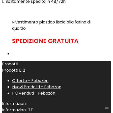

Solitamente spedito in 48/72h
Rivestimento plastico liscio alla farina di
quarzo
SPEDIZIONE GRATUITA
Prodotti
Prodotti


Offerte - Febazon
Nuovi Prodotti - Febazon
Più Venduti - Febazon
Informazioni
Informazioni

