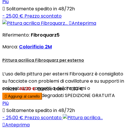
Più

Solitamente spedito in 48/72h
- 25,00 €
Prezzo scontato

Anteprima
Riferimento:
Fibroquarz5
Marca:
Colorificio 2M
Pittura acrilica Fibroquarz per esterno
L’uso della pittura per esterni Fibroquarz è consigliato
su facciate con problemi di cavillature e su supporti in
calcestruzzo soggetti a deformazioni o
Prezzo
49,30 €
Prezzo base
74,30 €
particolarmente degradati SPEDIZIONE GRATUITA

Aggiungi al carrello
Più

Solitamente spedito in 48/72h
- 25,00 €
Prezzo scontato

Anteprima