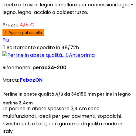
abete e travi in legno lamellare per connessioni legno-
legno, legno-acciaio o calcestruzzo.
Prezzo
4,15 €

Aggiungi al carrello
Più

Solitamente spedito in 48/72h

Anteprima
Riferimento:
perab34-200
Marca:
FebazON
Perline in abete qualità A/B da 34x150 mm perline in legno
perline 3,4cm
Le perline in abete spessore 3,4 cm sono
multifunzionali, ideali per per pavimenti, soppalchi,
rivestimenti e tetti, con garanzia di qualità made in
Italy