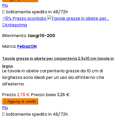
Più

Solitamente spedito in 48/72h
-15%
Prezzo scontato

Anteprima
Riferimento:
tavgr10-200
Marca:
FebazON
Tavole grezze in abete per carpenteria 2,5x10 cm tavole in
legno
Le tavole in abete carpenteria grezze da 10 cm di
larghezza sono ideali per un uso sia all’interno che
all’esterno
Prezzo
2,79 €
Prezzo base
3,28 €

Aggiungi al carrello
Più

Solitamente spedito in 48/72h