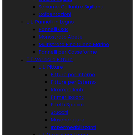
Schiume, Collanti e Sigillanti
Coibentazioni


Pannelli in Legno
Pannelli OSB
Monostrato Abete
Multistrato Pino Cileno Marino
Pannelli per Casseforme


Vernici e Pitture


Pitture
Pitture per Interno
Pitture per Esterno
Idrorepellenti
Primer isolanti
Effetti Speciali
Stucchi
Mascherature
Impermeabilizzanti


Vernici per Legno