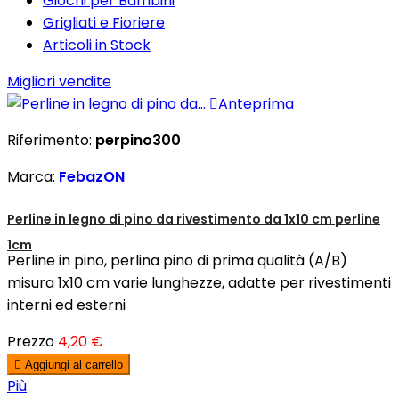
Giochi per Bambini
Grigliati e Fioriere
Articoli in Stock
Migliori vendite

Anteprima
Riferimento:
perpino300
Marca:
FebazON
Perline in legno di pino da rivestimento da 1x10 cm perline
1cm
Perline in pino, perlina pino di prima qualità (A/B)
misura 1x10 cm varie lunghezze, adatte per rivestimenti
interni ed esterni
Prezzo
4,20 €

Aggiungi al carrello
Più