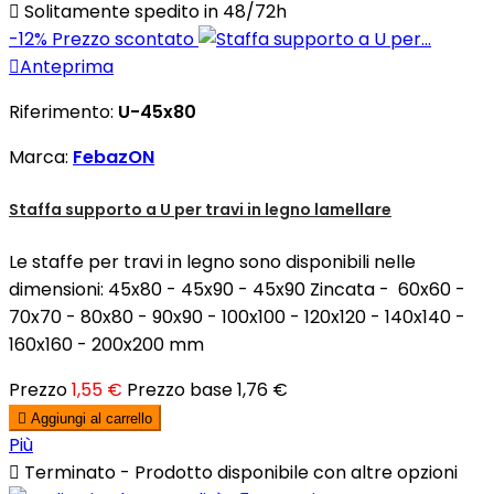

Solitamente spedito in 48/72h
-12%
Prezzo scontato

Anteprima
Riferimento:
U-45x80
Marca:
FebazON
Staffa supporto a U per travi in legno lamellare
Le staffe per travi in legno sono disponibili nelle
dimensioni: 45x80 - 45x90 - 45x90 Zincata - 60x60 -
70x70 - 80x80 - 90x90 - 100x100 - 120x120 - 140x140 -
160x160 - 200x200 mm
Prezzo
1,55 €
Prezzo base
1,76 €

Aggiungi al carrello
Più

Terminato - Prodotto disponibile con altre opzioni