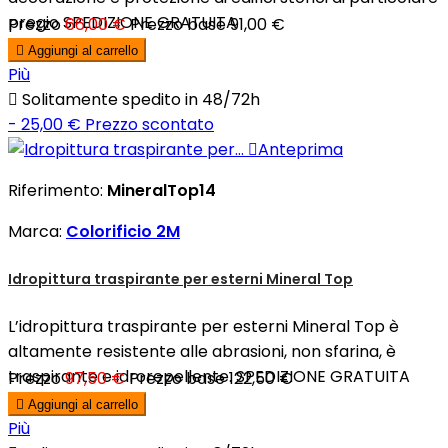
pregio SPEDIZIONE GRATUITA
Prezzo
66,00 €
Prezzo base
91,00 €

Aggiungi al carrello
Più

Solitamente spedito in 48/72h
- 25,00 €
Prezzo scontato

Anteprima
Riferimento:
MineralTop14
Marca:
Colorificio 2M
Idropittura traspirante per esterni Mineral Top
L’idropittura traspirante per esterni Mineral Top è
altamente resistente alle abrasioni, non sfarina, è
traspirante e idrorepellente. SPEDIZIONE GRATUITA
Prezzo
97,50 €
Prezzo base
122,50 €

Aggiungi al carrello
Più