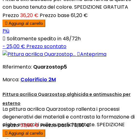
con buona tenuta del colore. SPEDIZIONE GRATUITA
Prezzo
36,20 €
Prezzo base
61,20 €

Aggiungi al carrello
Più

Solitamente spedito in 48/72h
- 25,00 €
Prezzo scontato

Anteprima
Riferimento:
Quarzostop5
Marca:
Colorificio 2M
Pittura acrilica Quarzostop alghicida e antimuschio per
esterno
La pittura acrilica Quarzostop rallenta i processi
degenerativi dei materiali e contrasta la formazione di
alghe e muschi sulle superfici trattate. SPEDIZIONE
Prezzo
53,80 €
Prezzo base
78,80 €
GRATUITA

Aggiungi al carrello