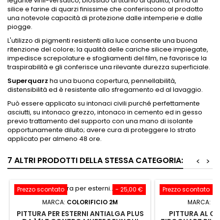
legante vinil-versatico, biossido di titanio di qualità, farina di
silice e farine di quarzi finissime che conferiscono al prodotto
una notevole capacità di protezione dalle intemperie e dalle
piogge.
L'utilizzo di pigmenti resistenti alla luce consente una buona
ritenzione del colore; la qualità delle cariche silicee impiegate,
impedisce screpolature e sfogliamenti del film, ne favorisce la
traspirabilità e gli conferisce una rilevante durezza superficiale.
Superquarz
ha una buona copertura, pennellabilità,
distensibilità ed è resistente allo sfregamento ed al lavaggio.
Può essere applicato su intonaci civili purché perfettamente
asciutti, su intonaco grezzo, intonaco in cemento ed in gesso
previo trattamento del supporto con una mano di isolante
opportunamente diluito; avere cura di proteggere lo strato
applicato per almeno 48 ore.
7 ALTRI PRODOTTI DELLA STESSA CATEGORIA:
<
>
Prezzo scontato
- 25,00 €
Prezzo scontato
MARCA:
COLORIFICIO 2M
MARCA:
CO
PITTURA PER ESTERNI ANTIALGA PLUS
PITTURA AL QU