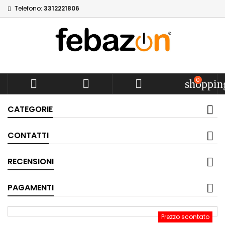
Telefono:
3312221806
0



shoppin
CATEGORIE
CONTATTI
RECENSIONI
PAGAMENTI
Prezzo scontato