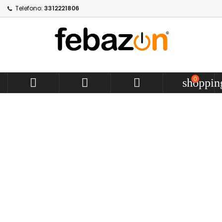
Telefono:
3312221806
0



shoppin