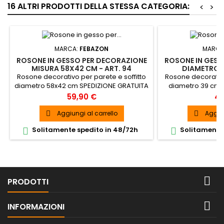
16 ALTRI PRODOTTI DELLA STESSA CATEGORIA:
<
>
MARCA:
FEBAZON
MARCA
ROSONE IN GESSO PER DECORAZIONE
ROSONE IN GESS
MISURA 58X42 CM - ART. 94
DIAMETRO 3
Rosone decorativo per parete e soffitto
Rosone decorativo
diametro 58x42 cm SPEDIZIONE GRATUITA
diametro 39 cm 
Prezzo
Pr
59,90 €
49
Aggiungi al carrello
Aggiun


Solitamente spedito in 48/72h
Solitamente 



PRODOTTI

INFORMAZIONI