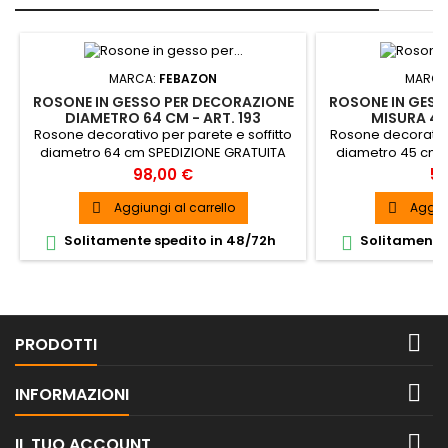
MARCA:
FEBAZON
MARCA
ROSONE IN GESSO PER DECORAZIONE
ROSONE IN GESS
DIAMETRO 64 CM - ART. 193
MISURA 45 
Rosone decorativo per parete e soffitto
Rosone decorativo
diametro 64 cm SPEDIZIONE GRATUITA
diametro 45 cm 
Prezzo
Pr
98,00 €
59
Aggiungi al carrello
Aggiun


Solitamente spedito in 48/72h
Solitamente 



PRODOTTI

INFORMAZIONI

IL TUO ACCOUNT