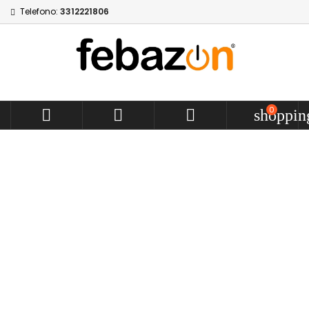
Telefono:
3312221806
0



shoppin