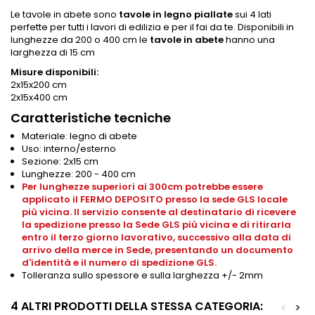
Le tavole in abete sono
tavole in legno piallate
sui 4 lati
perfette per tutti i lavori di edilizia e per il fai da te. Disponibili in
lunghezze da 200 o 400 cm le
tavole in abete
hanno una
larghezza di 15 cm
Misure disponibili:
2x15x200 cm
2x15x400 cm
Caratteristiche tecniche
Materiale: legno di abete
Uso: interno/esterno
Sezione: 2x15 cm
Lunghezze: 200 - 400 cm
Per lunghezze superiori ai 300cm potrebbe essere
applicato il FERMO DEPOSITO presso la sede GLS locale
più vicina. Il servizio consente al destinatario di ricevere
la spedizione presso la Sede GLS più vicina e di ritirarla
entro il terzo giorno lavorativo, successivo alla data di
arrivo della merce in Sede, presentando un documento
d'identità e il numero di spedizione GLS.
Tolleranza sullo spessore e sulla larghezza +/- 2mm
4 ALTRI PRODOTTI DELLA STESSA CATEGORIA:
<
>