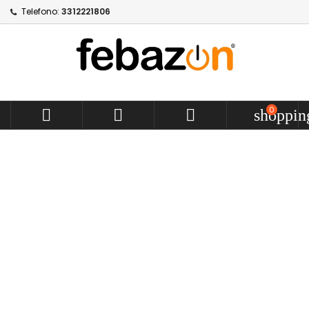
Telefono:
3312221806
0



shoppin