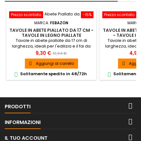
Prezzo scontato
-15%
Prezzo scontato
MARCA:
FEBAZON
MARCA
TAVOLE IN ABETE PIALLATO DA 17 CM -
TAVOLE IN ABETE
TAVOLE IN LEGNO PIALLATE
- TAVOLE IN
Tavole in abete piallate da 17 cm di
Tavole in abete 
larghezza, ideali per l'edilizia e il fai da
larghezza, ideali pe
te. Tavole carpenteria in legno di abete
te. Tavole carpent
Prezzo
Prezzo
Prez
9,30 €
4,99
10,94 €
piallato.
pi
base
Aggiungi al carrello
Aggiun


Solitamente spedito in 48/72h
Solitamente 



PRODOTTI

INFORMAZIONI

IL TUO ACCOUNT