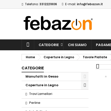
Telefono:
3312221806
E-mail:
info@febazon.it
CATEGORIE
CHI SIAMO
PAGAME
Home
Coperture in Legno
Tavole Piallate

CATEGORIE
Manufatti in Gesso
Coperture in Legno
Travi Lamellari
Perline