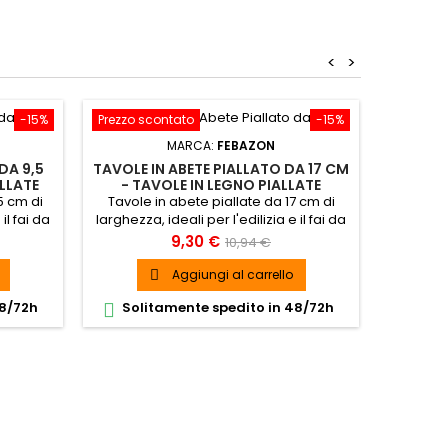
<
>
-15%
Prezzo scontato
-15%
Prezzo s
MARCA:
FEBAZON
DA 9,5
TAVOLE IN ABETE PIALLATO DA 17 CM
TAVOLE 
LLATE
- TAVOLE IN LEGNO PIALLATE
- TA
5 cm di
Tavole in abete piallate da 17 cm di
Tavole 
il fai da
larghezza, ideali per l'edilizia e il fai da
larghezza
 di abete
te. Tavole carpenteria in legno di abete
te. Tavol
Prezzo
Prezzo
9,30 €
10,94 €
piallato.
base
Aggiungi al carrello

48/72h
Solitamente spedito in 48/72h
Soli

