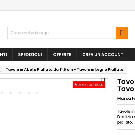

NTI
SPEDIZIONI
OFFERTE
CREA UN ACCOUNT
Tavole in Abete Piallato da 11,5 cm - Tavole in Legno Piallate

Tavol
Prezzo scontato
Tavol
Marca
F
Tavole in
l'edilizi
piallato.