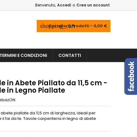
Benvenuto,
Accedi
o
Crea un account
shopping_cart
Carrello:
0
Prodotti - 0,00 €
TERMINI E CONDIZIONI
CONTATTI
e in Abete Piallato da 11,5 cm -
e in Legno Piallate
ebazON
 abete piallate da 11,5 cm di larghezza, ideali per
a e il fai da te. Tavole carpenteria in legno di abete