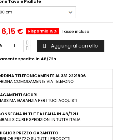
ne Tavole Piallate
6,15 €
Risparmia 15%
Tasse incluse
Aggiungi al carrello
à

tamente spedito in 48/72h
RDINA TELEFONICAMENTE AL 331.2221806
RDINA COMODAMENTE VIA TELEFONO
AGAMENTI SICURI
ASSIMA GARANZIA PER I TUOI ACQUISTI
ONSEGNA IN TUTTA ITALIA IN 48/72H
MBALLI SICURI E SPEDIZIONI IN TUTTA ITALIA
MIGLIOR PREZZO GARANTITO
IGLIOR PREZZO SU TUTTI I PRODOTTI