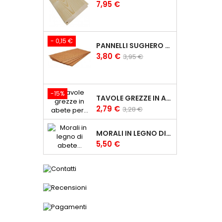
Prezzo
7,95 €
- 0,15 €
PANNELLI SUGHERO SUPERCOMPRESSO DA 3 MM - 100X50CM FOGLI SUGHERO
Prezzo
Prezzo
3,80 €
3,95 €
base
-15%
TAVOLE GREZZE IN ABETE PER CARPENTERIA 2,5X10 CM TAVOLE IN LEGNO
Prezzo
Prezzo
2,79 €
3,28 €
base
MORALI IN LEGNO DI ABETE GREZZI 6X6 CM MORALE GREZZO
Prezzo
5,50 €