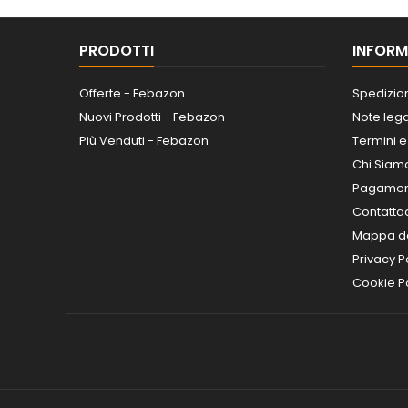
PRODOTTI
INFORM
Offerte - Febazon
Spedizio
Nuovi Prodotti - Febazon
Note lega
Più Venduti - Febazon
Termini e
Chi Siam
Pagamen
Contatta
Mappa de
Privacy P
Cookie Po