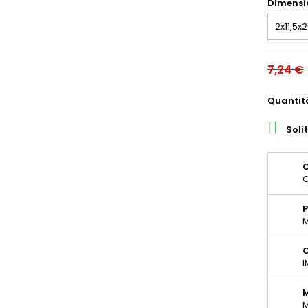
Dimensio
7,24 €
Quantit

Soli
O
O
P
M
C
I
M