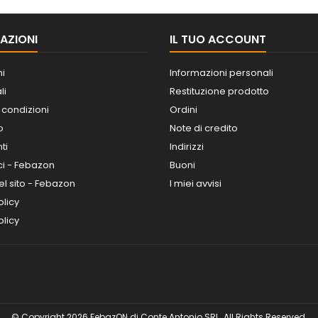
AZIONI
IL TUO ACCOUNT
ni
Informazioni personali
li
Restituzione prodotto
 condizioni
Ordini
o
Note di credito
ti
Indirizzi
ci - Febazon
Buoni
l sito - Febazon
I miei avvisi
olicy
licy
© Copyright 2026 FebazON di Conte Antonio SRL. All Rights Reserved.