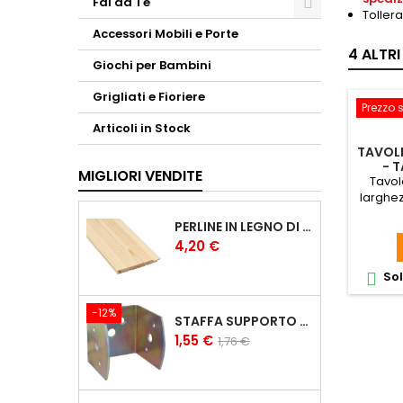
Fai da Te
Toller
Accessori Mobili e Porte
4 ALTR
Giochi per Bambini
Grigliati e Fioriere
Prezzo 
Articoli in Stock
TAVOLE
- 
MIGLIORI VENDITE
Tavol
larghezz
te. Tavo
PERLINE IN LEGNO DI PINO DA RIVESTIMENTO DA 1X10 CM PERLINE 1CM
Prezzo
4,20 €
Sol

-12%
STAFFA SUPPORTO A U PER TRAVI IN LEGNO LAMELLARE
Prezzo
Prezzo
1,55 €
1,76 €
base