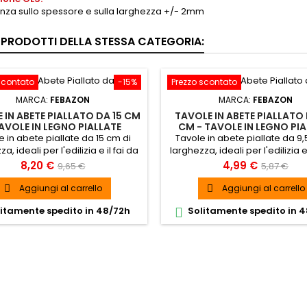
anza sullo spessore e sulla larghezza +/- 2mm
I PRODOTTI DELLA STESSA CATEGORIA:
scontato
-15%
Prezzo scontato
MARCA:
FEBAZON
MARCA:
FEBAZON
 IN ABETE PIALLATO DA 15 CM
TAVOLE IN ABETE PIALLATO 
TAVOLE IN LEGNO PIALLATE
CM - TAVOLE IN LEGNO PIA
e in abete piallate da 15 cm di
Tavole in abete piallate da 9,
a, ideali per l'edilizia e il fai da
larghezza, ideali per l'edilizia e 
le carpenteria in legno di abete
te. Tavole carpenteria in legno
Prezzo
Prezzo
Prezzo
Prezzo
8,20 €
4,99 €
9,65 €
5,87 €
piallato.
piallato.
base
base
Aggiungi al carrello
Aggiungi al carrello


itamente spedito in 48/72h
Solitamente spedito in 
