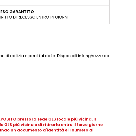
RESO GARANTITO
IRITTO DI RECESSO ENTRO 14 GIORNI
vori di edilizia e per il fai da te. Disponibili in lunghezze da
OSITO presso la sede GLS locale più vicina. Il
 GLS più vicina e di ritirarla entro il terzo giorno
tando un documento d'identità e il numero di