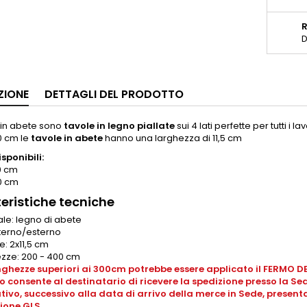
D
ZIONE
DETTAGLI DEL PRODOTTO
 in abete sono
tavole in legno piallate
sui 4 lati perfette per tutti i la
0 cm le
tavole in abete
hanno una larghezza di 11,5 cm
sponibili:
0 cm
0 cm
eristiche tecniche
ale: legno di abete
nterno/esterno
e: 2x11,5 cm
zze: 200 - 400 cm
nghezze superiori ai 300cm potrebbe essere applicato il FERMO DEP
io consente al destinatario di ricevere la spedizione presso la Sede
tivo, successivo alla data di arrivo della merce in Sede, presen
ione GLS.