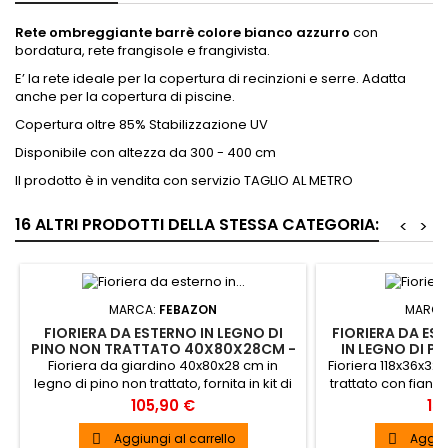
Rete ombreggiante barrè colore bianco azzurro
con
bordatura, rete frangisole e frangivista.
E’ la rete ideale per la copertura di recinzioni e serre. Adatta
anche per la copertura di piscine.
Copertura oltre 85% Stabilizzazione UV
Disponibile con altezza da 300 - 400 cm
Il prodotto è in vendita con servizio TAGLIO AL METRO
16 ALTRI PRODOTTI DELLA STESSA CATEGORIA:
<
>
MARCA:
FEBAZON
MARCA
FIORIERA DA ESTERNO IN LEGNO DI
FIORIERA DA ES
PINO NON TRATTATO 40X80X28CM -
IN LEGNO DI P
BUCANEVE
CON FIANCAT
Fioriera da giardino 40x80x28 cm in
Fioriera 118x36x32
GI
legno di pino non trattato, fornita in kit di
trattato con fianc
montaggio. CONSEGNA GRATUITA IN 8/12
Girasole. CONSE
Prezzo
Pr
105,90 €
15
GIORNI
G
Aggiungi al carrello
Aggiun

