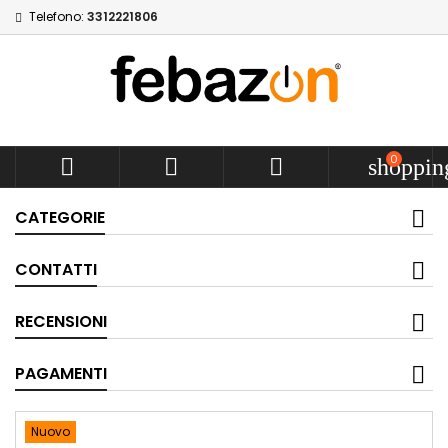
Telefono:
3312221806
0



shoppin
CATEGORIE
CONTATTI
RECENSIONI
PAGAMENTI
Nuovo