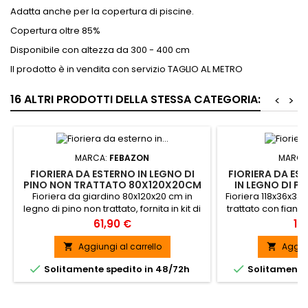
Adatta anche per la copertura di piscine.
Copertura oltre 85%
Disponibile con altezza da 300 - 400 cm
Il prodotto è in vendita con servizio TAGLIO AL METRO
16 ALTRI PRODOTTI DELLA STESSA CATEGORIA:
<
>
MARCA:
FEBAZON
MARCA
FIORIERA DA ESTERNO IN LEGNO DI
FIORIERA DA ES
PINO NON TRATTATO 80X120X20CM
IN LEGNO DI P
- DAFNE
CON FIANCAT
Fioriera da giardino 80x120x20 cm in
Fioriera 118x36x32
GI
legno di pino non trattato, fornita in kit di
trattato con fianc
montaggio. CONSEGNA GRATUITA IN 8/12
Girasole. CONSE
Prezzo
Pr
61,90 €
15
GIORNI
G
Aggiungi al carrello
Aggiun




Solitamente spedito in 48/72h
Solitamente 