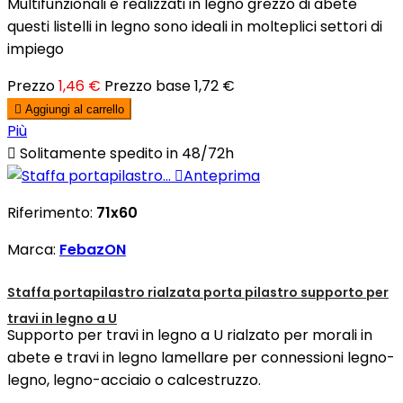
Multifunzionali e realizzati in legno grezzo di abete
questi listelli in legno sono ideali in molteplici settori di
impiego
Prezzo
1,46 €
Prezzo base
1,72 €

Aggiungi al carrello
Più

Solitamente spedito in 48/72h

Anteprima
Riferimento:
71x60
Marca:
FebazON
Staffa portapilastro rialzata porta pilastro supporto per
travi in legno a U
Supporto per travi in legno a U rialzato per morali in
abete e travi in legno lamellare per connessioni legno-
legno, legno-acciaio o calcestruzzo.