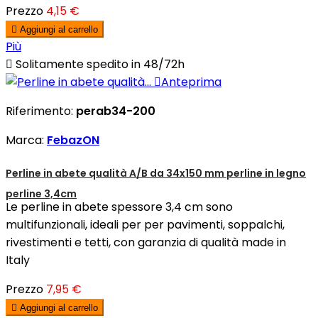
Prezzo
4,15 €

Aggiungi al carrello
Più

Solitamente spedito in 48/72h

Anteprima
Riferimento:
perab34-200
Marca:
FebazON
Perline in abete qualità A/B da 34x150 mm perline in legno
perline 3,4cm
Le perline in abete spessore 3,4 cm sono
multifunzionali, ideali per per pavimenti, soppalchi,
rivestimenti e tetti, con garanzia di qualità made in
Italy
Prezzo
7,95 €

Aggiungi al carrello