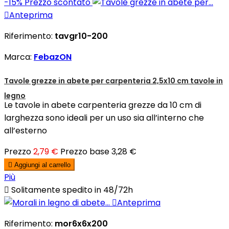
-15%
Prezzo scontato

Anteprima
Riferimento:
tavgr10-200
Marca:
FebazON
Tavole grezze in abete per carpenteria 2,5x10 cm tavole in
legno
Le tavole in abete carpenteria grezze da 10 cm di
larghezza sono ideali per un uso sia all’interno che
all’esterno
Prezzo
2,79 €
Prezzo base
3,28 €

Aggiungi al carrello
Più

Solitamente spedito in 48/72h

Anteprima
Riferimento:
mor6x6x200