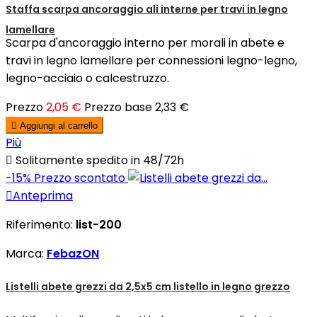
Staffa scarpa ancoraggio ali interne per travi in legno
lamellare
Scarpa d'ancoraggio interno per morali in abete e
travi in legno lamellare per connessioni legno-legno,
legno-acciaio o calcestruzzo.
Prezzo
2,05 €
Prezzo base
2,33 €

Aggiungi al carrello
Più

Solitamente spedito in 48/72h
-15%
Prezzo scontato

Anteprima
Riferimento:
list-200
Marca:
FebazON
Listelli abete grezzi da 2,5x5 cm listello in legno grezzo