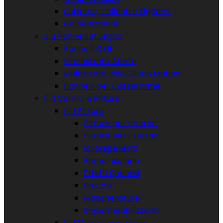
Schiume, Collanti e Sigillanti
Coibentazioni


Pannelli in Legno
Pannelli OSB
Monostrato Abete
Multistrato Pino Cileno Marino
Pannelli per Casseforme


Vernici e Pitture


Pitture
Pitture per Interno
Pitture per Esterno
Idrorepellenti
Primer isolanti
Effetti Speciali
Stucchi
Mascherature
Impermeabilizzanti


Vernici per Legno