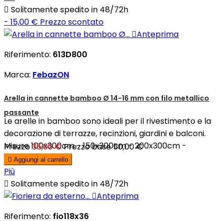

Solitamente spedito in 48/72h
- 15,00 €
Prezzo scontato

Anteprima
Riferimento:
613D800
Marca:
FebazON
Arella in cannette bamboo Ø 14-16 mm con filo metallico
passante
Le arelle in bamboo sono ideali per il rivestimento e la
decorazione di terrazze, recinzioni, giardini e balconi.
Misure 100x300cm - 150x300cm - 200x300cm -
Prezzo
35,00 €
Prezzo base
50,00 €
250x300cm

Aggiungi al carrello
Più

Solitamente spedito in 48/72h

Anteprima
Riferimento:
fio118x36