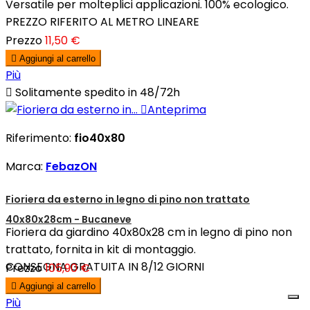
Versatile per molteplici applicazioni. 100% ecologico.
PREZZO RIFERITO AL METRO LINEARE
Prezzo
11,50 €

Aggiungi al carrello
Più

Solitamente spedito in 48/72h

Anteprima
Riferimento:
fio40x80
Marca:
FebazON
Fioriera da esterno in legno di pino non trattato
40x80x28cm - Bucaneve
Fioriera da giardino 40x80x28 cm in legno di pino non
trattato, fornita in kit di montaggio.
CONSEGNA GRATUITA IN 8/12 GIORNI
Prezzo
105,90 €

Aggiungi al carrello
Più