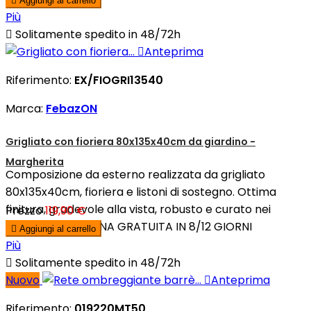

Aggiungi al carrello
Più

Solitamente spedito in 48/72h

Anteprima
Riferimento:
EX/FIOGRI13540
Marca:
FebazON
Grigliato con fioriera 80x135x40cm da giardino -
Margherita
Composizione da esterno realizzata da grigliato
80x135x40cm, fioriera e listoni di sostegno. Ottima
finitura, gradevole alla vista, robusto e curato nei
Prezzo
119,90 €
dettagli. CONSEGNA GRATUITA IN 8/12 GIORNI

Aggiungi al carrello
Più

Solitamente spedito in 48/72h
Nuovo

Anteprima
Riferimento:
019220MT50