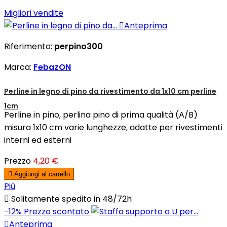
Migliori vendite

Anteprima
Riferimento:
perpino300
Marca:
FebazON
Perline in legno di pino da rivestimento da 1x10 cm perline
1cm
Perline in pino, perlina pino di prima qualità (A/B)
misura 1x10 cm varie lunghezze, adatte per rivestimenti
interni ed esterni
Prezzo
4,20 €

Aggiungi al carrello
Più

Solitamente spedito in 48/72h
-12%
Prezzo scontato

Anteprima