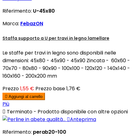
Riferimento:
U-45x80
Marca:
FebazON
Staffa supporto a U per travi in legno lamellare
Le staffe per travi in legno sono disponibili nelle
dimensioni: 45x80 - 45x90 - 45x90 Zincata - 60x60 -
70x70 - 80x80 - 90x90 - 100x100 - 120x120 - 140x140 -
160x160 - 200x200 mm
Prezzo
1,55 €
Prezzo base
1,76 €

Aggiungi al carrello
Più

Terminato - Prodotto disponibile con altre opzioni

Anteprima
Riferimento:
perab20-100