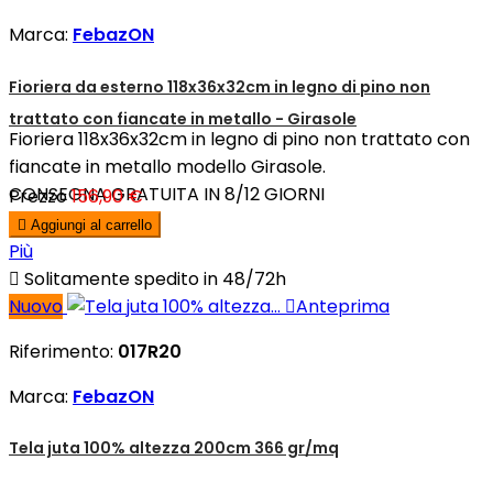
Marca:
FebazON
Fioriera da esterno 118x36x32cm in legno di pino non
trattato con fiancate in metallo - Girasole
Fioriera 118x36x32cm in legno di pino non trattato con
fiancate in metallo modello Girasole.
CONSEGNA GRATUITA IN 8/12 GIORNI
Prezzo
156,90 €

Aggiungi al carrello
Più

Solitamente spedito in 48/72h
Nuovo

Anteprima
Riferimento:
017R20
Marca:
FebazON
Tela juta 100% altezza 200cm 366 gr/mq