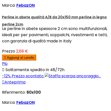
Marca:
FebazON
Perline in abete qualità A/B da 20x150 mm perline in legno
perline 2cm
Le perline in abete spessore 2 cm sono multifunzionali,
ideali per per pavimenti, soppalchi, rivestimenti e tetti,
con garanzia di qualità made in Italy
Prezzo
2,69 €

Aggiungi al carrello
Più

Solitamente spedito in 48/72h
-12%
Prezzo scontato

Anteprima
Riferimento:
60x100
Marca:
FebazON