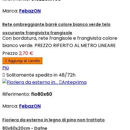
Marca:
FebazON
Rete ombreggiante barrè colore bianco verde telo
oscurante frangivista frangisole
Con bordatura, rete frangisole e frangivista colore
bianco verde. PREZZO RIFERITO AL METRO LINEARE
Prezzo
2,70 €

Aggiungi al carrello
Più

Solitamente spedito in 48/72h

Anteprima
Riferimento:
fio80x60
Marca:
FebazON
Fioriera da esterno in legno di pino non trattato
80x60x20cm - Dafne