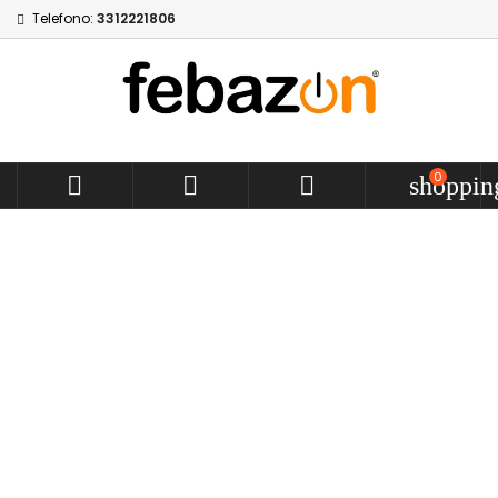
Telefono:
3312221806
0



shoppin