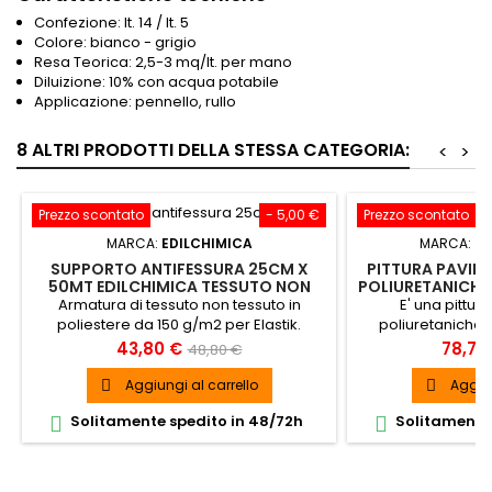
Confezione: lt. 14 / lt. 5
Colore: bianco - grigio
Resa Teorica: 2,5-3 mq/lt. per mano
Diluizione: 10% con acqua potabile
Applicazione: pennello, rullo
8 ALTRI PRODOTTI DELLA STESSA CATEGORIA:
<
>
Prezzo scontato
- 5,00 €
Prezzo scontato
MARCA:
EDILCHIMICA
MARCA:
CO
SUPPORTO ANTIFESSURA 25CM X
PITTURA PAVILAC
50MT EDILCHIMICA TESSUTO NON
POLIURETANICH
TESSUTO ELASTIK
Armatura di tessuto non tessuto in
E' una pittur
poliestere da 150 g/m2 per Elastik.
poliuretaniche 
SPEDIZIONE GRATUITA
protezione e verni
Prezzo
Prezzo
Prezz
43,80 €
78,70
48,80 €
cemento di edif
base
garage, parchegg
Aggiungi al carrello
Aggiun


SPEDIZI
Solitamente spedito in 48/72h
Solitamente 

