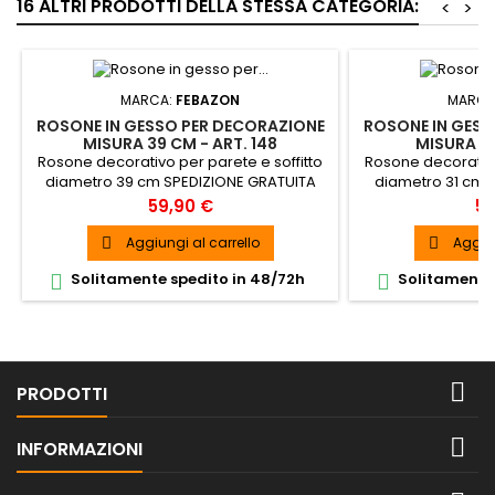
16 ALTRI PRODOTTI DELLA STESSA CATEGORIA:
<
>
MARCA:
FEBAZON
MARCA
ROSONE IN GESSO PER DECORAZIONE
ROSONE IN GESS
MISURA 39 CM - ART. 148
MISURA 31
Rosone decorativo per parete e soffitto
Rosone decorativo
diametro 39 cm SPEDIZIONE GRATUITA
diametro 31 cm 
Prezzo
Pr
59,90 €
59
Aggiungi al carrello
Aggiun


Solitamente spedito in 48/72h
Solitamente 



PRODOTTI

INFORMAZIONI